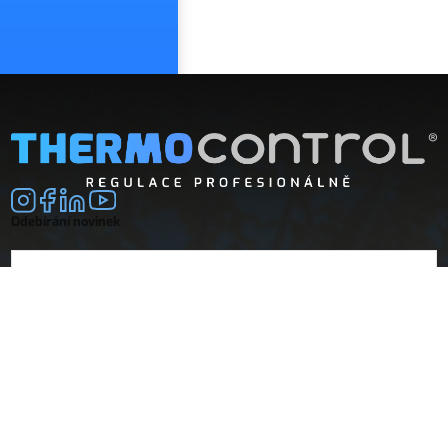
Odebírání novinek
E-mail
souhlasím se
zpracováním osobních údajů
Společnost
Doprava a platba
O nás