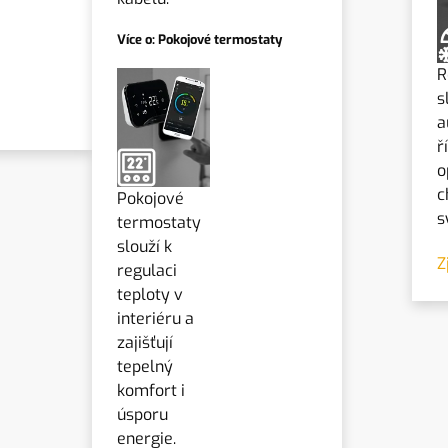
Více o: Pokojové termostaty
R
s
a
ř
o
c
Pokojové
s
termostaty
slouží k
Z
regulaci
teploty v
interiéru a
zajišťují
tepelný
komfort i
úsporu
energie.