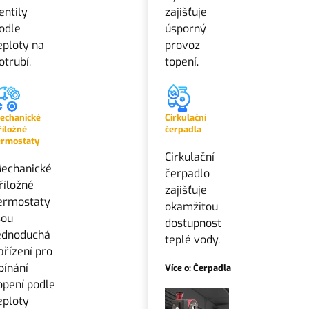
entily
zajišťuje
odle
úsporný
eploty na
provoz
otrubí.
topení.
echanické
Cirkulační
říložné
čerpadla
ermostaty
Cirkulační
echanické
čerpadlo
říložné
zajišťuje
ermostaty
okamžitou
sou
dostupnost
ednoduchá
teplé vody.
ařízení pro
pínání
Více o: Čerpadla
opení podle
eploty