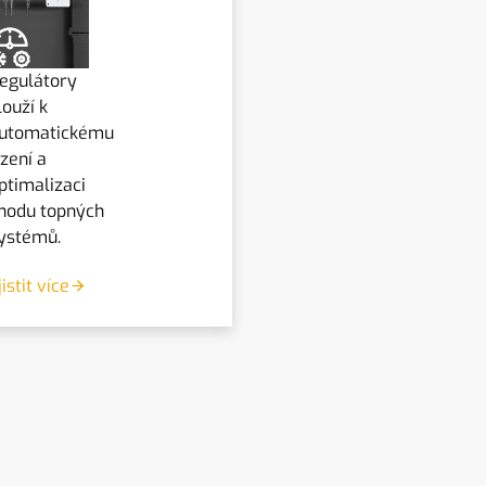
egulátory
louží k
utomatickému
ízení a
ptimalizaci
hodu topných
ystémů.
jistit více