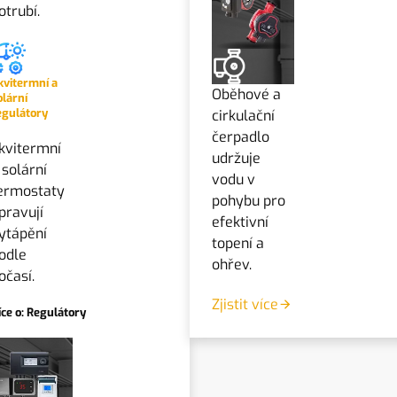
otrubí.
kvitermní a
Oběhové a
olární
egulátory
cirkulační
čerpadlo
kvitermní
udržuje
 solární
vodu v
ermostaty
pohybu pro
pravují
efektivní
ytápění
topení a
odle
ohřev.
očasí.
Zjistit více
íce o: Regulátory