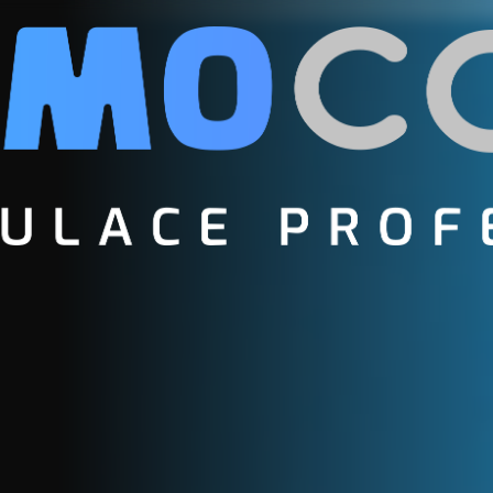
NTA
zaregistrujte se
teploty v jednotlivých místnostech
E-mail