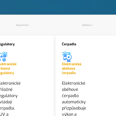
REGULÁTORY
ČERPADLA
egulátory
Čerpadla
lektronické
Elektronická
říložné
oběhová
egulátory
čerpadla
lektronické
Elektronické
říložné
oběhové
egulátory
čerpadlo
vládají
automaticky
erpadla,
přizpůsobuje
UV a
výkon a