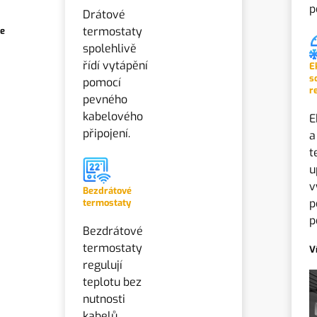
p
Drátové
termostaty
ce
spolehlivě
řídí vytápění
E
s
pomocí
r
pevného
kabelového
E
připojení.
a
t
u
v
Bezdrátové
p
termostaty
p
Bezdrátové
termostaty
V
regulují
teplotu bez
nutnosti
kabelů.