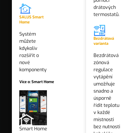
pomocí
drátových
SL
termostatů.
SALUS Smart
NSB
Home
Drátová varianta
Systém
NO
Bezdrátová
můžete
Drátová zónová regulace ovládá
varianta
kdykoliv
230 V AC
teplotu v místnostech pomocí
rozšířit o
Bezdrátová
drátových termostatů.
SL
nové
zónová
komponenty
regulace
Termoelektrické pohony
vytápění
řazení
DLE KATEGORIE
Více o: Smart Home
umožňuje
230 V AC
snadno a
úsporně
24 V AC
VÝCHOZÍ
řídit teplotu
v každé
OD NEJLEVNĚJŠÍHO
Výrobci
místnosti
OD NEJDRAŽŠÍHO
SALUS Controls
bez nutnosti
Smart Home
NEJPRODÁVANĚJŠÍ