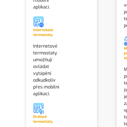
mobilní
v
aplikaci.
p
t
p
Internetové
termostaty
Internetové
M
termostaty
p
t
umožňují
ovládat
M
vytápění
p
odkudkoliv
t
přes mobilní
j
aplikaci.
j
z
s
t
Drátové
termostaty
t