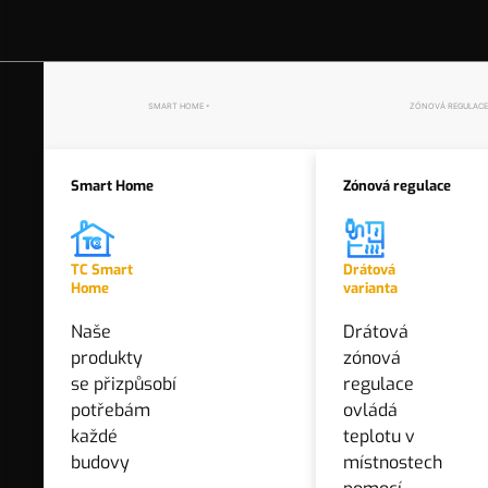
Vstup
S1, S2
SMART HOME
ZÓNOVÁ REGULACE
NSB
CO
Smart Home
Zónová regulace
NO
TC Smart
Drátová
S1, N
Home
varianta
Bezdrátová varianta
Naše
Drátová
Výstup
Bezdrátová zónová regulace
produkty
zónová
vytápění umožňuje snadno a
COM / NO / NC
se přizpůsobí
regulace
úsporně řídit teplotu v každé
potřebám
ovládá
COM / NO / NC
místnosti bez nutnosti kabeláže.
každé
teplotu v
budovy
místnostech
NO