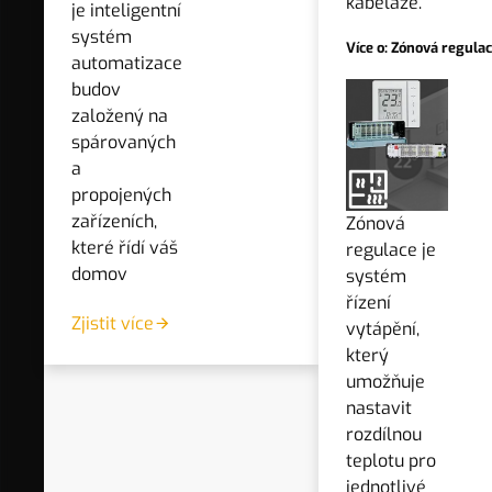
kabeláže.
je inteligentní
DLE NÁZVU
systém
Více o: Zónová regula
NEJNOVĚJŠÍ
POTVRDIT
automatizace
budov
DLE KATEGORIE
založený na
spárovaných
a
Filtrace
VŠE
propojených
režim zobrazení
zařízeních,
Zónová
které řídí váš
regulace je
domov
systém
řízení
Zjistit více
vytápění,
který
umožňuje
nastavit
rozdílnou
teplotu pro
jednotlivé