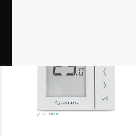
SKLADEM
SALUS VS30B
Týdenní programovatelný termostat
2 020 Kč
bez DPH
ZOBRAZIT
2 444 Kč
vč. DPH
SKLADEM
SALUS VS35W
Denní termostat