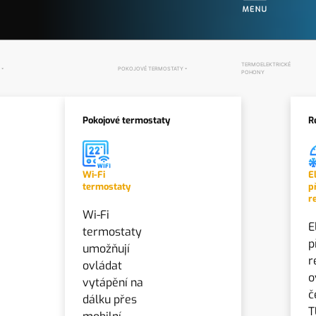
TERMOELEKTRICKÉ
POKOJOVÉ TERMOSTATY
POHONY
Pokojové termostaty
R
Wi-Fi
E
termostaty
p
r
Wi-Fi
E
termostaty
p
umožňují
r
ovládat
o
vytápění na
č
dálku přes
T