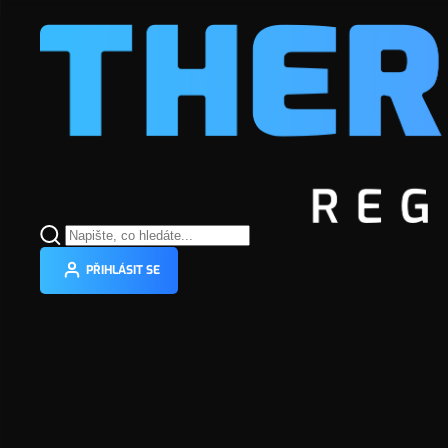
Napájení
PRODUKTY
ZÓNOVÁ REGULACE
DRÁTOVÁ VARIA
230 V AC
PŘIHLÁSIT SE
24 V AC/DC
24 V AC
Drátová varianta
KL06
Maximální zátěž
Zónová drátová regulace vytápění umožňuje přesné a úsporné řízení 
domu či bytu.
3 A