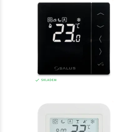
1 900 Kč
bez DPH
ZOBRAZIT
2 299 Kč
vč. DPH
SKLADEM
SALUS VS35B
Denní termostat
1 900 Kč
bez DPH
ZOBRAZIT
2 299 Kč
vč. DPH