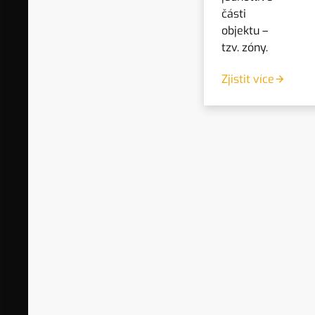
části
objektu –
tzv. zóny.
Zjistit více
SKLADEM
SALUS VS30W
Týdenní programovatelný termostat
2 020 Kč
bez DPH
ZOBRAZIT
2 444 Kč
vč. DPH