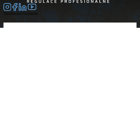
Odebírání novinek
E-mail
souhlasím se
zpracováním osobních údajů
Společnost
Doprava a platba
O nás
Vrácení a reklamace
Obchodní podmínky
Dokumenty
Návody
Prohlášení o shodě
Technický list