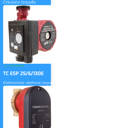
Cirkulační čerpadlo
2 100 Kč
bez DPH
ZOBRAZIT
2 541 Kč
vč. DPH
SKLADEM
TC ESP 25/6/130E
Elektronické oběhové čerpadlo
3 000 Kč
bez DPH
ZOBRAZIT
3 630 Kč
vč. DPH