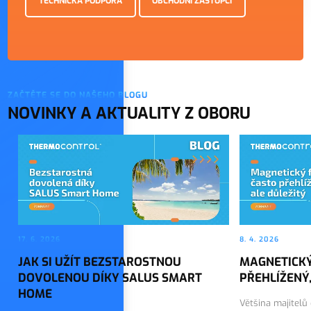
TECHNICKÁ PODPORA
OBCHODNÍ ZÁSTUPCI
ZAČTĚTE SE DO NAŠEHO BLOGU
NOVINKY A AKTUALITY Z OBORU
17. 6. 2026
8. 4. 2026
JAK SI UŽÍT BEZSTAROSTNOU
MAGNETICKÝ
DOVOLENOU DÍKY SALUS SMART
PŘEHLÍŽENÝ,
HOME
Většina majitelů