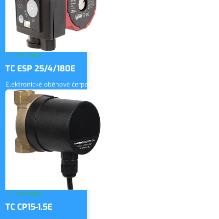
SKLADEM
TC ESP 25/4/180E
Elektronické oběhové čerpadlo
2 500 Kč
bez DPH
ZOBRAZIT
3 025 Kč
vč. DPH
SKLADEM
TC CP15-1.5E