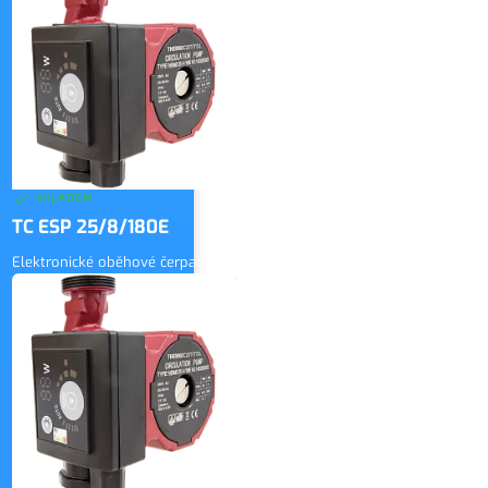
3 146 Kč
vč. DPH
SKLADEM
TC ESP 25/8/180E
Elektronické oběhové čerpadlo
3 300 Kč
bez DPH
ZOBRAZIT
3 993 Kč
vč. DPH