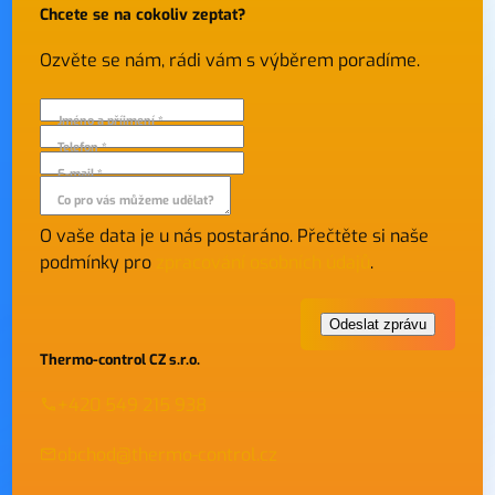
Chcete se na cokoliv zeptat?
Ozvěte se nám, rádi vám s výběrem poradíme.
Jméno a příjmení *
Telefon *
E-mail *
Co pro vás můžeme udělat?
O vaše data je u nás postaráno. Přečtěte si naše
podmínky pro
zpracování osobních údajů
.
Thermo-control CZ s.r.o.
+420 549 215 938
obchod@thermo-control.cz