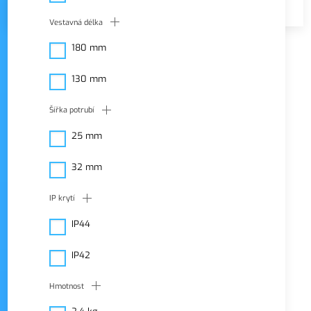
Vestavná délka
Filtrace
VŠE
180 mm
režim zobrazení
130 mm
Šířka potrubí
25 mm
32 mm
IP krytí
IP44
IP42
Hmotnost
SKLADEM
NÁŠ TIP