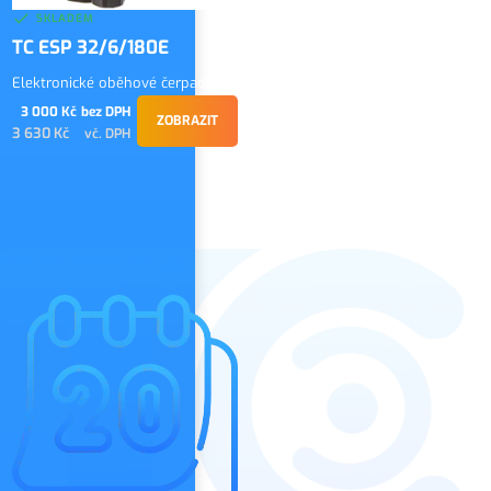
SKLADEM
TC ESP 32/6/180E
Elektronické oběhové čerpadlo
3 000 Kč
bez DPH
ZOBRAZIT
3 630 Kč
vč. DPH