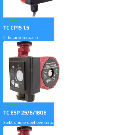
SKLADEM
TC CP15-1.5
Cirkulační čerpadlo
1 700 Kč
bez DPH
ZOBRAZIT
2 057 Kč
vč. DPH
SKLADEM
TC ESP 25/6/180E
Elektronické oběhové čerpadlo
2 600 Kč
bez DPH
ZOBRAZIT