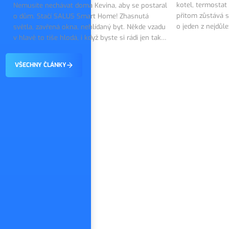
kotel, termostat
Nemusíte nechávat doma Kevina, aby se postaral
přitom zůstává s
o dům. Stačí SALUS Smart Home! Zhasnutá
o jeden z nejdůl
světla, zavřená okna, nehlídaný byt. Někde vzadu
topného systému.
v hlavě to tiše hlodá, i když byste si rádi jen tak
on tiše…
vychutnali první dny dovolené. Dobrou zprávou
je, že tohle…
VŠECHNY ČLÁNKY