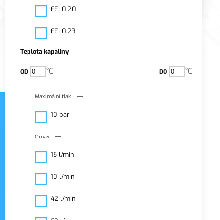
EEI 0,20
EEI 0,23
Teplota kapaliny
°C
°C
OD
DO
Maximální tlak
10 bar
Qmax
Cirkulační čerpadla
15 l/min
Cirkulační čerpadlo
zajišťuje okamžitou
10 l/min
dostupnost teplé vody.
42 l/min