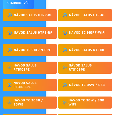
STÁHNOUT VŠE
NÁVOD SALUS HTRP-RF
NÁVOD SALUS HTR-RF
NÁVOD SALUS HTRS-RF
NÁVOD TC 910RF-WIFI
NÁVOD TC 910 / 910RF
NÁVOD SALUS RT310I
NÁVOD SALUS
NÁVOD SALUS
RT510SPE
RT310SPE
NÁVOD SALUS
NÁVOD TC 05W / 05B
RT310ISPE
NÁVOD TC 20BB /
NÁVOD TC 30W / 30B
20WB
WIFI