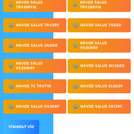
NÁVOD SALUS
NÁVOD SALUS
TRV10RFM
TRV28RFM
NÁVOD SALUS TRV3RF
NÁVOD SALUS TS600
NÁVOD SALUS
NÁVOD SALUS UG800
VS10WRF
NÁVOD SALUS
NÁVOD SALUS WLS600
VS20WRF
NÁVOD TC TRV710
NÁVOD SALUS EL600F
NÁVOD SALUS RX30RF
NÁVOD SALUS CB12RF
STÁHNOUT VŠE