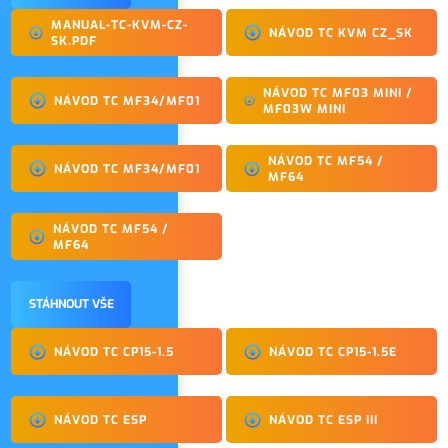
MANUAL-TC-KVM-CZ-
NÁVOD TC KVM CZ_SK
SK.PDF
NÁVOD TC MF03 MINI /
NÁVOD TC MF34/MF01
MF03W MINI
NÁVOD TC MF54 /
NÁVOD TC MF34/MF01
MF64
NÁVOD TC MF54 /
MF64
STÁHNOUT VŠE
NÁVOD TC CP15-1.5
NÁVOD TC CP15-1.5E
NÁVOD TC ESP
NÁVOD TC ESP III