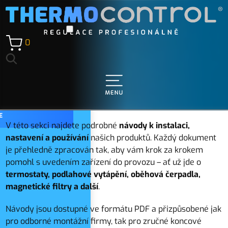
0
DOKUMENTACE
NÁVODY
Í
Návody na naše produkty
E
V této sekci najdete podrobné
návody k instalaci,
nastavení a používání
našich produktů. Každý dokument
je přehledně zpracován tak, aby vám krok za krokem
pomohl s uvedením zařízení do provozu – ať už jde o
termostaty, podlahové vytápění, oběhová čerpadla,
magnetické filtry a další
.
Návody jsou dostupné ve formátu PDF a přizpůsobené jak
pro odborné montážní firmy, tak pro zručné koncové