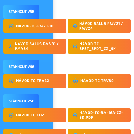
STÁHNOUT VŠE
NÁVOD SALUS PMV21 /
NAVOD-TC-PMV.PDF
PMV24
NÁVOD SALUS PMV31 /
NÁVOD TC
PMV34
SPST_SPDT_CZ_SK
STÁHNOUT VŠE
NÁVOD TC TRV22
NÁVOD TC TRV30
STÁHNOUT VŠE
NAVOD-TC-RM-16A-CZ-
NÁVOD TC FH2
SK.PDF