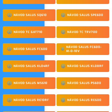
NÁVOD SALUS SQ610
NÁVOD SALUS SPE600
NÁVOD TC GAT710
NÁVOD TC TRV700
NÁVOD SALUS FC600-
NÁVOD SALUS FC600
M-0-10V
NÁVOD SALUS KL04RF
NÁVOD SALUS KL08RF
NÁVOD SALUS MS610
NÁVOD SALUS PS600
NÁVOD SALUS RE10RF
NÁVOD SALUS RE600