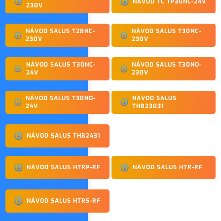
NÁVOD TC TP30NC-24V
230V
NÁVOD SALUS T28NC-
NÁVOD SALUS T30NC-
230V
230V
NÁVOD SALUS T30NC-
NÁVOD SALUS T30NO-
24V
230V
NÁVOD SALUS T30NO-
NÁVOD SALUS
24V
THB23031
NÁVOD SALUS THB2431
NÁVOD SALUS HTRP-RF
NÁVOD SALUS HTR-RF
NÁVOD SALUS HTRS-RF