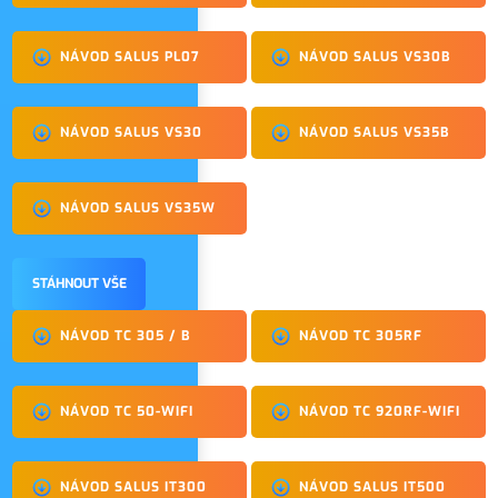
NÁVOD SALUS PL07
NÁVOD SALUS VS30B
NÁVOD SALUS VS30
NÁVOD SALUS VS35B
NÁVOD SALUS VS35W
STÁHNOUT VŠE
NÁVOD TC 305 / B
NÁVOD TC 305RF
NÁVOD TC 50-WIFI
NÁVOD TC 920RF-WIFI
NÁVOD SALUS IT300
NÁVOD SALUS IT500