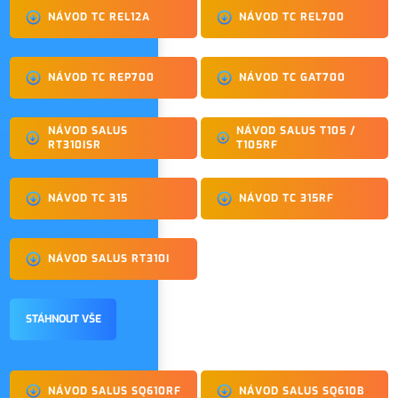
NÁVOD TC REL12A
NÁVOD TC REL700
NÁVOD TC REP700
NÁVOD TC GAT700
NÁVOD SALUS
NÁVOD SALUS T105 /
RT310ISR
T105RF
NÁVOD TC 315
NÁVOD TC 315RF
NÁVOD SALUS RT310I
STÁHNOUT VŠE
NÁVOD SALUS SQ610RF
NÁVOD SALUS SQ610B