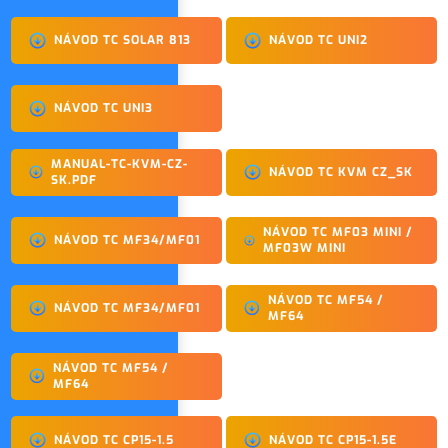
NÁVOD TC SOLAR 813
NÁVOD TC UNI2
NÁVOD TC UNI3
MANUAL-TC-KVM-CZ-
NÁVOD TC KVM CZ_SK
SK.PDF
NÁVOD TC MF03 MINI /
NÁVOD TC MF34/MF01
MF03W MINI
NÁVOD TC MF54 /
NÁVOD TC MF34/MF01
MF64
NÁVOD TC MF54 /
MF64
NÁVOD TC CP15-1.5
NÁVOD TC CP15-1.5E