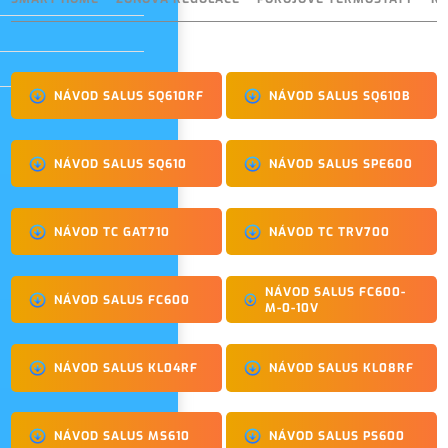
NÁVOD SALUS SQ610RF
NÁVOD SALUS SQ610B
NÁVOD SALUS SQ610
NÁVOD SALUS SPE600
NÁVOD TC GAT710
NÁVOD TC TRV700
NÁVOD SALUS FC600-
NÁVOD SALUS FC600
M-0-10V
NÁVOD SALUS KL04RF
NÁVOD SALUS KL08RF
NÁVOD SALUS MS610
NÁVOD SALUS PS600