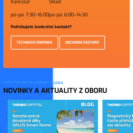
Kancelář
Sklad
po–pá: 7:30–16:00
po–pá: 6:00–14:30
Potřebujete konkrétní kontakt?
TECHNICKÁ PODPORA
OBCHODNÍ ZÁSTUPCI
ZAČTĚTE SE DO NAŠEHO BLOGU
NOVINKY A AKTUALITY Z OBORU