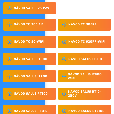
NÁVOD SALUS VS35W
NÁVOD TC 305 / B
NÁVOD TC 305RF
NÁVOD TC 50-WIFI
NÁVOD TC 920RF-WIFI
NÁVOD SALUS IT300
NÁVOD SALUS IT500
NÁVOD SALUS IT800
NÁVOD SALUS IT700
WIFI
NÁVOD SALUS RT10-
NÁVOD SALUS RT100
230V
NÁVOD SALUS RT310
NÁVOD SALUS RT310RF