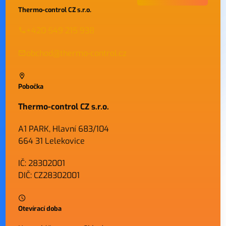
Thermo-control CZ s.r.o.
+420 549 215 938
obchod@thermo-control.cz
Pobočka
Thermo-control CZ s.r.o.
A1 PARK, Hlavní 683/104
664 31 Lelekovice
IČ: 28302001
DIČ: CZ28302001
Otevírací doba