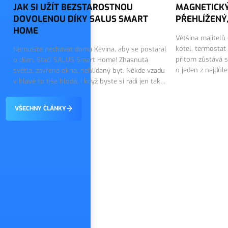
JAK SI UŽÍT BEZSTAROSTNOU
MAGNETICKÝ
DOVOLENOU DÍKY SALUS SMART
PŘEHLÍŽENÝ,
HOME
Většina majitelů
kotel, termostat
Nemusíte nechávat doma Kevina, aby se postaral
přitom zůstává s
o dům. Stačí SALUS Smart Home! Zhasnutá
o jeden z nejdůl
světla, zavřená okna, nehlídaný byt. Někde vzadu
topného systému.
v hlavě to tiše hlodá, i když byste si rádi jen tak
on tiše…
vychutnali první dny dovolené. Dobrou zprávou
je, že tohle…
VŠECHNY ČLÁNKY