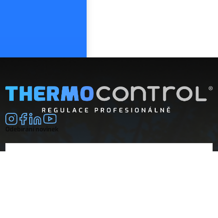
Odebírání novinek
E-mail
souhlasím se
zpracováním osobních údajů
Společnost