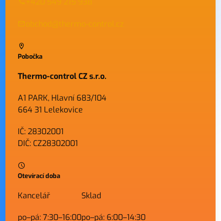
+420 549 215 938
obchod@thermo-control.cz
Pobočka
Thermo-control CZ s.r.o.
A1 PARK, Hlavní 683/104
664 31 Lelekovice
IČ: 28302001
DIČ: CZ28302001
Otevírací doba
Kancelář
Sklad
po–pá: 7:30–16:00
po–pá: 6:00–14:30