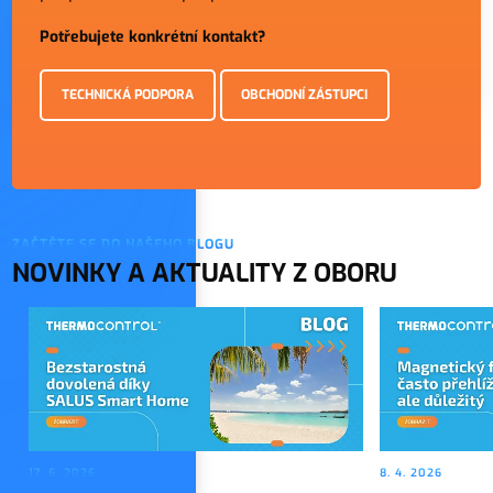
Potřebujete konkrétní kontakt?
TECHNICKÁ PODPORA
OBCHODNÍ ZÁSTUPCI
ZAČTĚTE SE DO NAŠEHO BLOGU
NOVINKY A AKTUALITY Z OBORU
17. 6. 2026
8. 4. 2026