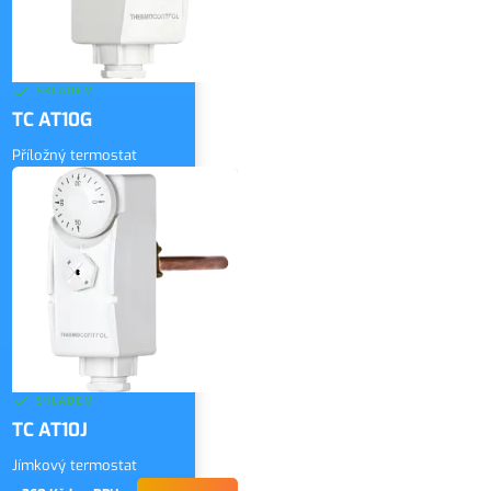
SKLADEM
TC AT10G
Příložný termostat
360 Kč
bez DPH
ZOBRAZIT
436 Kč
vč. DPH
SKLADEM
TC AT10J
Jímkový termostat