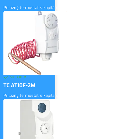
Příložný termostat s kapilárou
300 Kč
bez DPH
ZOBRAZIT
363 Kč
vč. DPH
SKLADEM
TC AT10F-2M
Příložný termostat s kapilárou
320 Kč
bez DPH
ZOBRAZIT
387 Kč
vč. DPH