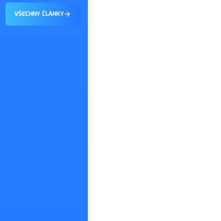
je, že tohle…
VŠECHNY ČLÁNKY