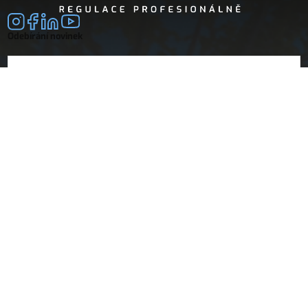
Odebírání novinek
E-mail
souhlasím se
zpracováním osobních údajů
Společnost
Doprava a platba
O nás
Vrácení a reklamace
Obchodní podmínky
Dokumenty
Návody
Prohlášení o shodě
Technický list