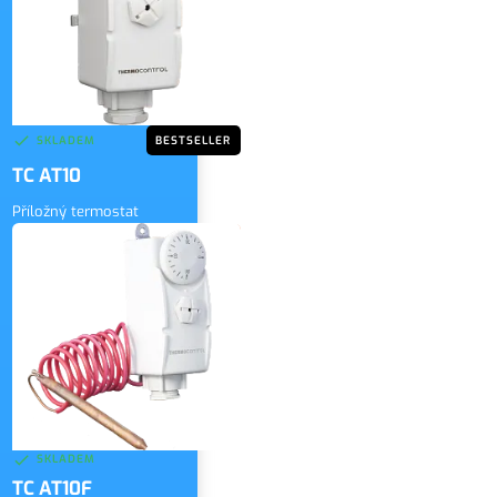
SKLADEM
BESTSELLER
TC AT10
Příložný termostat
270 Kč
bez DPH
ZOBRAZIT
327 Kč
vč. DPH
SKLADEM
TC AT10F