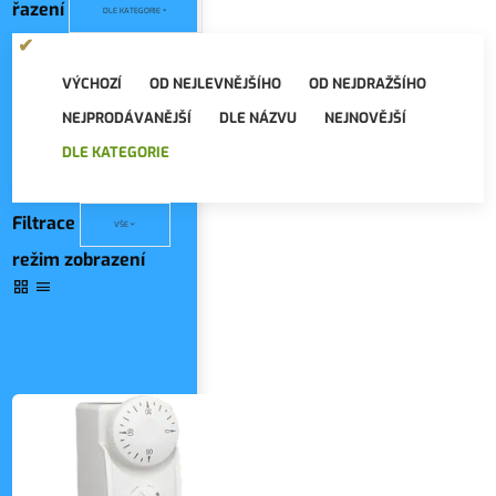
řazení
DLE KATEGORIE
VÝCHOZÍ
OD NEJLEVNĚJŠÍHO
OD NEJDRAŽŠÍHO
NEJPRODÁVANĚJŠÍ
DLE NÁZVU
NEJNOVĚJŠÍ
DLE KATEGORIE
Filtrace
VŠE
režim zobrazení