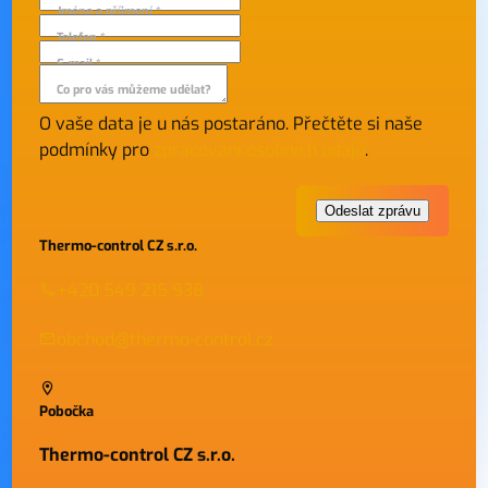
Jméno a příjmení *
Telefon *
E-mail *
Co pro vás můžeme udělat?
O vaše data je u nás postaráno. Přečtěte si naše
podmínky pro
zpracování osobních údajů
.
Thermo-control CZ s.r.o.
+420 549 215 938
obchod@thermo-control.cz
Pobočka
Thermo-control CZ s.r.o.