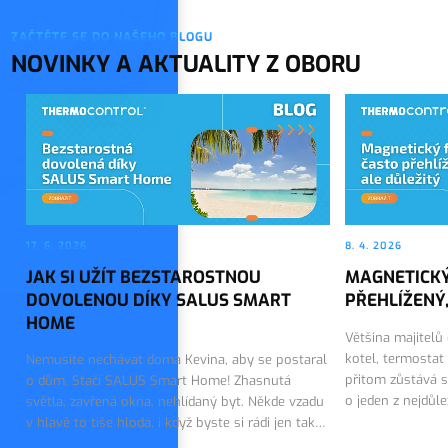
ZAČTĚTE SE DO NAŠEHO BLOGU
NOVINKY A AKTUALITY Z OBORU
17. 6. 2026
8. 4. 2026
JAK SI UŽÍT BEZSTAROSTNOU
MAGNETICKÝ
DOVOLENOU DÍKY SALUS SMART
PŘEHLÍŽENÝ,
HOME
Většina majitelů
kotel, termostat
Nemusíte nechávat doma Kevina, aby se postaral
přitom zůstává s
o dům. Stačí SALUS Smart Home! Zhasnutá
o jeden z nejdůl
světla, zavřená okna, nehlídaný byt. Někde vzadu
topného systému.
v hlavě to tiše hlodá, i když byste si rádi jen tak
on tiše…
vychutnali první dny dovolené. Dobrou zprávou