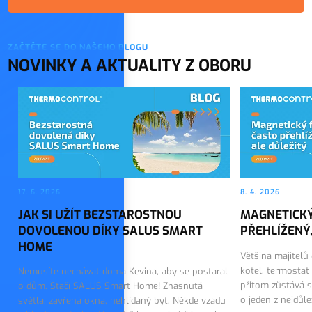
ZAČTĚTE SE DO NAŠEHO BLOGU
NOVINKY A AKTUALITY Z OBORU
17. 6. 2026
8. 4. 2026
JAK SI UŽÍT BEZSTAROSTNOU
MAGNETICKÝ
DOVOLENOU DÍKY SALUS SMART
PŘEHLÍŽENÝ,
HOME
Většina majitelů
kotel, termostat
Nemusíte nechávat doma Kevina, aby se postaral
přitom zůstává s
o dům. Stačí SALUS Smart Home! Zhasnutá
o jeden z nejdůl
světla, zavřená okna, nehlídaný byt. Někde vzadu