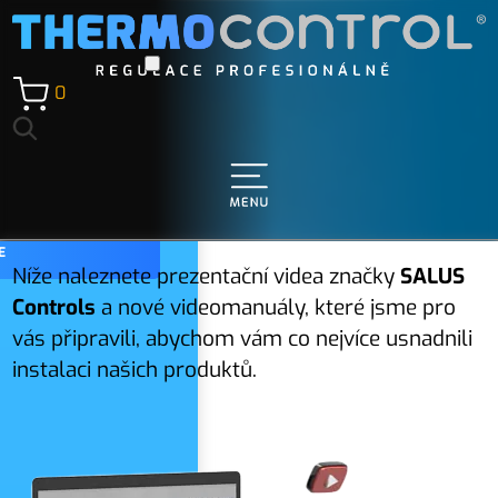
0
DOKUMENTACE
VIDEA
Í
Naše videa
E
Níže naleznete prezentační videa značky
SALUS
Controls
a nové videomanuály, které jsme pro
vás připravili, abychom vám co nejvíce usnadnili
instalaci našich produktů.