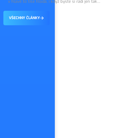
topného systému.
v hlavě to tiše hlodá, i když byste si rádi jen tak
on tiše…
vychutnali první dny dovolené. Dobrou zprávou
je, že tohle…
VŠECHNY ČLÁNKY