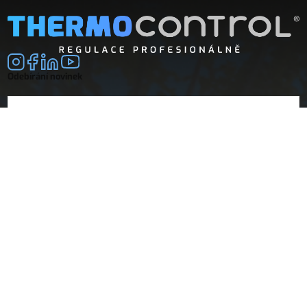
Odebírání novinek
E-mail
souhlasím se
zpracováním osobních údajů
Společnost
Doprava a platba
O nás
Vrácení a reklamace
Obchodní podmínky
Dokumenty