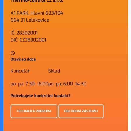
Thermo-control CZ s.r.o.
A1 PARK, Hlavní 683/104
664 31 Lelekovice
IČ: 28302001
DIČ: CZ28302001
Otevírací doba
Kancelář
Sklad
po–pá: 7:30–16:00
po–pá: 6:00–14:30
Potřebujete konkrétní kontakt?
TECHNICKÁ PODPORA
OBCHODNÍ ZÁSTUPCI