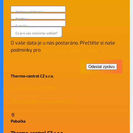
Jméno a příjmení *
Telefon *
E-mail *
Co pro vás můžeme udělat?
O vaše data je u nás postaráno. Přečtěte si naše
podmínky pro
zpracování osobních údajů
.
Thermo-control CZ s.r.o.
+420 549 215 938
obchod@thermo-control.cz
Pobočka