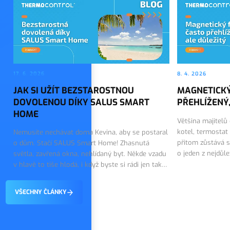
17. 6. 2026
8. 4. 2026
JAK SI UŽÍT BEZSTAROSTNOU
MAGNETICKÝ
DOVOLENOU DÍKY SALUS SMART
PŘEHLÍŽENÝ,
HOME
Většina majitelů
kotel, termostat
Nemusíte nechávat doma Kevina, aby se postaral
přitom zůstává s
o dům. Stačí SALUS Smart Home! Zhasnutá
o jeden z nejdůl
světla, zavřená okna, nehlídaný byt. Někde vzadu
topného systému.
v hlavě to tiše hlodá, i když byste si rádi jen tak
on tiše…
vychutnali první dny dovolené. Dobrou zprávou
je, že tohle…
VŠECHNY ČLÁNKY