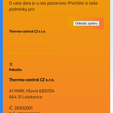
O vaše data je u nás postaráno. Přečtěte si naše
podmínky pro
zpracování osobních údajů
.
Thermo-control CZ s.r.o.
+420 549 215 938
obchod@thermo-control.cz
Pobočka
Thermo-control CZ s.r.o.
A1 PARK, Hlavní 683/104
664 31 Lelekovice
IČ: 28302001