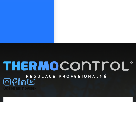
Odebírání novinek
E-mail
souhlasím se
zpracováním osobních údajů
Společnost