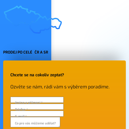
PRODEJ PO CELÉ ČR A SR
Chcete se na cokoliv zeptat?
Ozvěte se nám, rádi vám s výběrem poradíme.
Jméno a příjmení *
Telefon *
E-mail *
Co pro vás můžeme udělat?