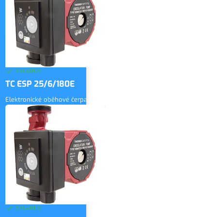
SKLADEM
TC ESP 25/6/180E
Elektronické oběhové čerpadlo
2 600 Kč
bez DPH
ZOBRAZIT
3 146 Kč
vč. DPH
SKLADEM