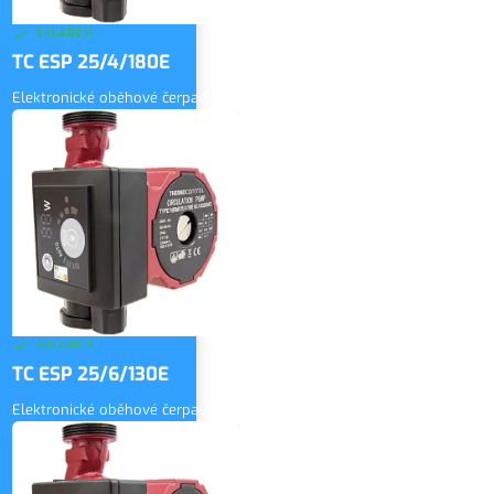
SKLADEM
TC ESP 25/4/180E
Elektronické oběhové čerpadlo
2 500 Kč
bez DPH
ZOBRAZIT
3 025 Kč
vč. DPH
SKLADEM
TC ESP 25/6/130E
Elektronické oběhové čerpadlo
3 000 Kč
bez DPH
ZOBRAZIT
3 630 Kč
vč. DPH