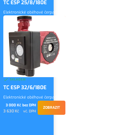
TC ESP 25/8/180E
Elektronické oběhové čerpadlo
3 300 Kč
bez DPH
ZOBRAZIT
3 993 Kč
vč. DPH
SKLADEM
TC ESP 32/6/180E
Elektronické oběhové čerpadlo
3 000 Kč
bez DPH
ZOBRAZIT
3 630 Kč
vč. DPH