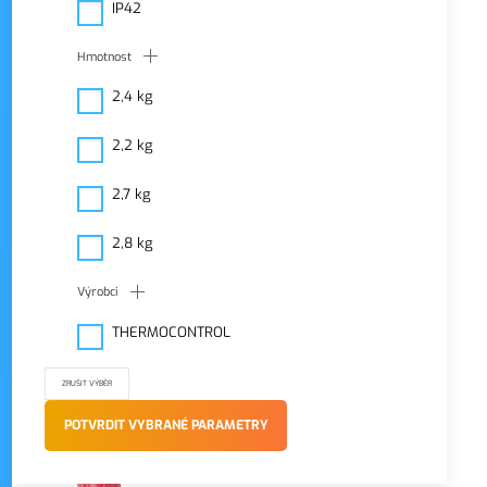
režim zobrazení
IP42
Hmotnost
2,4 kg
2,2 kg
2,7 kg
2,8 kg
Výrobci
THERMOCONTROL
SKLADEM
NÁŠ TIP
TC ESP III 25/4/180E
POTVRDIT VYBRANÉ PARAMETRY
Elektronické oběhové čerpadlo
2 600 Kč
bez DPH
ZOBRAZIT