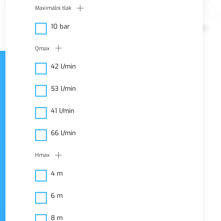
Maximální tlak
10 bar
Qmax
42 l/min
53 l/min
Cirkulační čerpadla
41 l/min
Cirkulační čerpadlo
66 l/min
zajišťuje okamžitou
dostupnost teplé vody.
Hmax
4 m
6 m
8 m