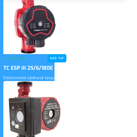
3 146 Kč
vč. DPH
SKLADEM
NÁŠ TIP
TC ESP III 25/6/180E
Elektronické oběhové čerpadlo
2 700 Kč
bez DPH
ZOBRAZIT
3 267 Kč
vč. DPH