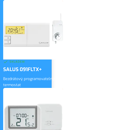
1 980 Kč
bez DPH
ZOBRAZIT
2 396 Kč
vč. DPH
SKLADEM
SALUS 091FLTX+
Bezdrátový programovatelný
termostat
3 000 Kč
bez DPH
ZOBRAZIT
3 630 Kč
vč. DPH