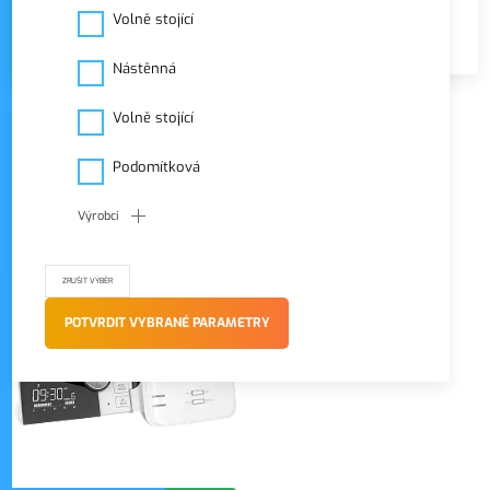
Volně stojící
DLE KATEGORIE
Nástěnná
Filtrace
VŠE
Volně stojící
režim zobrazení
Podomítková
Výrobci
POTVRDIT VYBRANÉ PARAMETRY