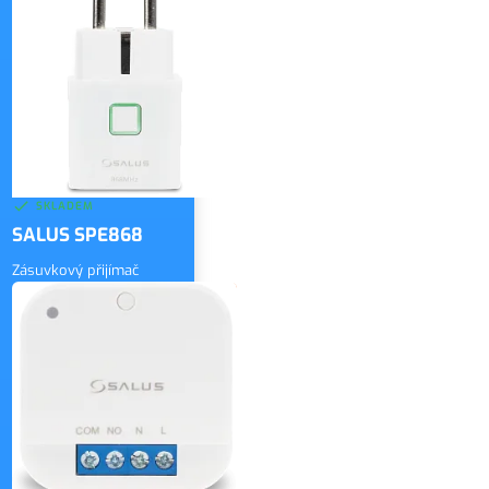
1 634 Kč
vč. DPH
SKLADEM
SALUS SPE868
Zásuvkový přijímač
1 500 Kč
bez DPH
ZOBRAZIT
1 815 Kč
vč. DPH