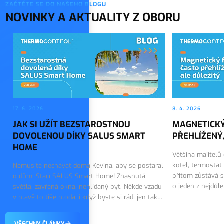
ZAČTĚTE SE DO NAŠEHO BLOGU
NOVINKY A AKTUALITY Z OBORU
17. 6. 2026
8. 4. 2026
JAK SI UŽÍT BEZSTAROSTNOU
MAGNETICKÝ
DOVOLENOU DÍKY SALUS SMART
PŘEHLÍŽENÝ,
HOME
Většina majitelů
kotel, termostat
Nemusíte nechávat doma Kevina, aby se postaral
přitom zůstává s
o dům. Stačí SALUS Smart Home! Zhasnutá
o jeden z nejdůl
světla, zavřená okna, nehlídaný byt. Někde vzadu
topného systému.
v hlavě to tiše hlodá, i když byste si rádi jen tak
on tiše…
vychutnali první dny dovolené. Dobrou zprávou
je, že tohle…
VŠECHNY ČLÁNKY