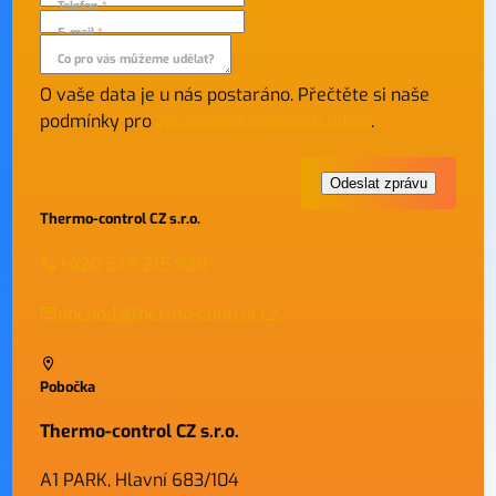
Telefon *
E-mail *
Co pro vás můžeme udělat?
O vaše data je u nás postaráno. Přečtěte si naše
podmínky pro
zpracování osobních údajů
.
Thermo-control CZ s.r.o.
+420 549 215 938
obchod@thermo-control.cz
Pobočka
Thermo-control CZ s.r.o.
A1 PARK, Hlavní 683/104