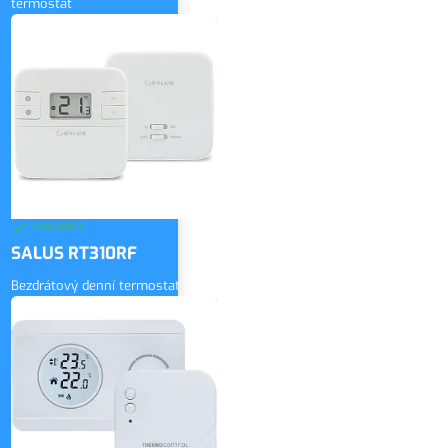
termostat
2 100 Kč
bez DPH
ZOBRAZIT
2 541 Kč
vč. DPH
SKLADEM
SALUS RT310RF
Bezdrátový denní termostat
1 900 Kč
bez DPH
ZOBRAZIT
2 299 Kč
vč. DPH