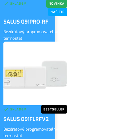
SKLADEM
NOVINKA
NÁŠ TIP
SALUS 091PRO-RF
Bezdrátový programovatelný
termostat
2 250 Kč
bez DPH
ZOBRAZIT
2 723 Kč
vč. DPH
SKLADEM
BESTSELLER
SALUS 091FLRFV2
Bezdrátový programovatelný
termostat