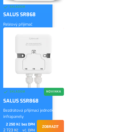
SKLADEM
SALUS SR868
Reléový přijímač
1 150 Kč
bez DPH
ZOBRAZIT
1 392 Kč
vč. DPH
SKLADEM
NOVINKA
SALUS SSR868
Bezdrátová přijímací jednotka pro
infrapanely
2 250 Kč
bez DPH
ZOBRAZIT
2 723 Kč
vč. DPH