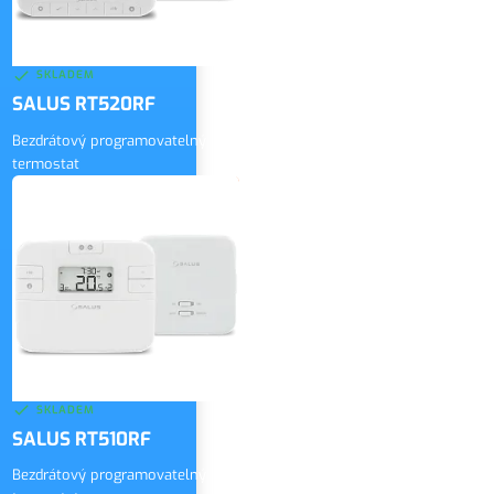
SKLADEM
SALUS RT520RF
Bezdrátový programovatelný
termostat
3 030 Kč
bez DPH
ZOBRAZIT
3 666 Kč
vč. DPH
SKLADEM
SALUS RT510RF
Bezdrátový programovatelný