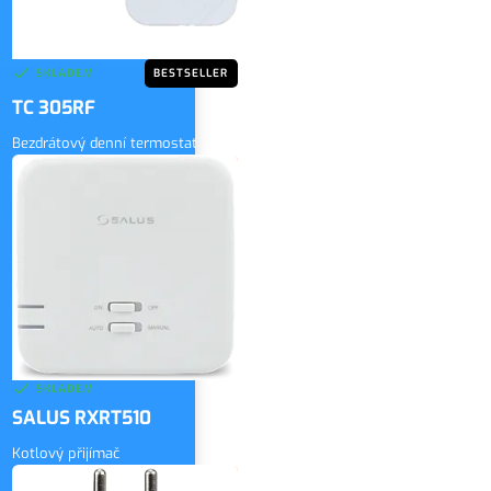
SKLADEM
BESTSELLER
TC 305RF
Bezdrátový denní termostat
1 300 Kč
bez DPH
ZOBRAZIT
1 573 Kč
vč. DPH
SKLADEM
SALUS RXRT510
Kotlový přijímač
1 350 Kč
bez DPH
ZOBRAZIT