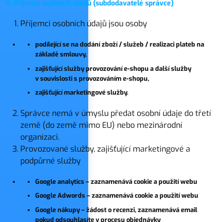
V. Příjemci osobních údajů (subdodavatelé správce)
Příjemci osobních údajů jsou osoby
podílející se na dodání zboží / služeb / realizaci plateb na
základě smlouvy,
zajišťující služby provozování e-shopu a další služby
v souvislosti s provozováním e-shopu,
zajišťující marketingové služby.
Správce nemá v úmyslu předat osobní údaje do třetí
země (do země mimo EU) nebo mezinárodní
organizaci.
Provozované služby, zajišťující marketingové a
podpůrné služby
Google analytics – zaznamenává cookie a použití webu
Google Adwords – zaznamenává cookie a použití webu
Google nákupy – žádost o recenzi, zaznamenává email
pokud odsouhlasíte v procesu objednávky