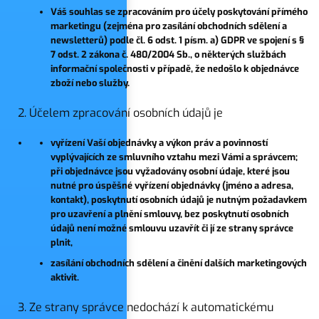
Váš souhlas se zpracováním pro účely poskytování přímého
marketingu (zejména pro zasílání obchodních sdělení a
newsletterů) podle čl. 6 odst. 1 písm. a) GDPR ve spojení s §
7 odst. 2 zákona č. 480/2004 Sb., o některých službách
informační společnosti v případě, že nedošlo k objednávce
zboží nebo služby.
Účelem zpracování osobních údajů je
vyřízení Vaší objednávky a výkon práv a povinností
vyplývajících ze smluvního vztahu mezi Vámi a správcem;
při objednávce jsou vyžadovány osobní údaje, které jsou
nutné pro úspěšné vyřízení objednávky (jméno a adresa,
kontakt), poskytnutí osobních údajů je nutným požadavkem
pro uzavření a plnění smlouvy, bez poskytnutí osobních
údajů není možné smlouvu uzavřít či jí ze strany správce
plnit,
zasílání obchodních sdělení a činění dalších marketingových
aktivit.
Ze strany správce nedochází k automatickému