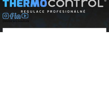
Odebírání novinek
E-mail
souhlasím se
zpracováním osobních údajů
Společnost
Doprava a platba
O nás
Vrácení a reklamace
Obchodní podmínky
Dokumenty
Návody