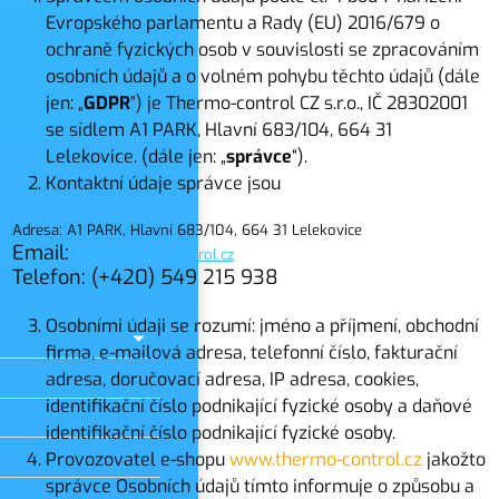
Evropského parlamentu a Rady (EU) 2016/679 o
ochraně fyzických osob v souvislosti se zpracováním
osobních údajů a o volném pohybu těchto údajů (dále
jen: „
GDPR
”) je Thermo-control CZ s.r.o., IČ 28302001
se sídlem A1 PARK, Hlavní 683/104, 664 31
slo
Lelekovice. (dále jen: „
správce
“).
Kontaktní údaje správce jsou
Adresa: A1 PARK, Hlavní 683/104, 664 31 Lelekovice
Email:
info@thermo-control.cz
Telefon: (+420) 549 215 938
Osobními údaji se rozumí: jméno a příjmení, obchodní
firma, e-mailová adresa, telefonní číslo, fakturační
adresa, doručovací adresa, IP adresa, cookies,
identifikační číslo podnikající fyzické osoby a daňové
identifikační číslo podnikající fyzické osoby.
Provozovatel e-shopu
www.thermo-control.cz
jakožto
správce Osobních údajů tímto informuje o způsobu a