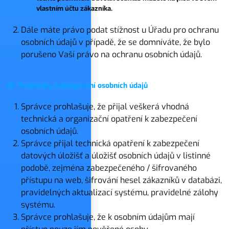
vlastním účtu zákazníka.
Dále máte právo podat stížnost u Úřadu pro ochranu
osobních údajů v případě, že se domníváte, že bylo
porušeno Vaší právo na ochranu osobních údajů.
VII. Podmínky zabezpečení osobních údajů
Správce prohlašuje, že přijal veškerá vhodná
technická a organizační opatření k zabezpečení
osobních údajů.
Správce přijal technická opatření k zabezpečení
datových úložišť a úložišť osobních údajů v listinné
podobě, zejména zabezpečeného / šifrovaného
přístupu na web, šifrování hesel zákazníků v databázi,
pravidelných aktualizací systému, pravidelné zálohy
systému.
Správce prohlašuje, že k osobním údajům mají