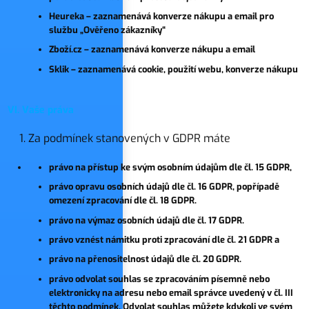
Heureka – zaznamenává konverze nákupu a email pro
službu „Ověřeno zákazníky“
Zboží.cz – zaznamenává konverze nákupu a email
Sklik – zaznamenává cookie, použití webu, konverze nákupu
VI. Vaše práva
Za podmínek stanovených v GDPR máte
právo na přístup ke svým osobním údajům dle čl. 15 GDPR,
právo opravu osobních údajů dle čl. 16 GDPR, popřípadě
omezení zpracování dle čl. 18 GDPR.
právo na výmaz osobních údajů dle čl. 17 GDPR.
právo vznést námitku proti zpracování dle čl. 21 GDPR a
právo na přenositelnost údajů dle čl. 20 GDPR.
právo odvolat souhlas se zpracováním písemně nebo
elektronicky na adresu nebo email správce uvedený v čl. III
těchto podmínek. Odvolat souhlas můžete kdykoli ve svém