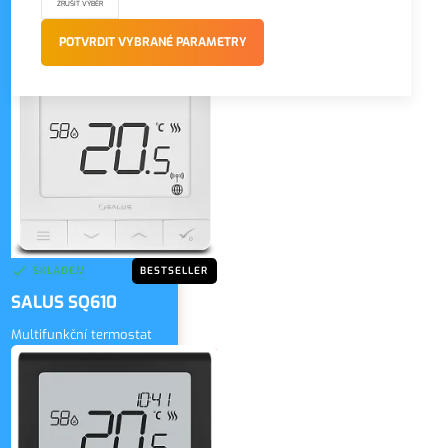
SALUS UG800
Univerzální internetová brána
POTVRDIT VYBRANÉ PARAMETRY
4 200 Kč
bez DPH
ZOBRAZIT
5 082 Kč
vč. DPH
SKLADEM
BESTSELLER
SALUS SQ610
Multifunkční termostat
3 430 Kč
bez DPH
ZOBRAZIT
4 150 Kč
vč. DPH