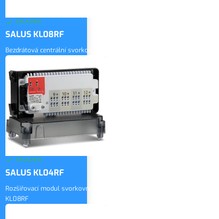
SKLADEM
SALUS KL08RF
Bezdrátová centrální svorkovnice
5 490 Kč
bez DPH
ZOBRAZIT
6 643 Kč
vč. DPH
SKLADEM
SALUS KL04RF
Rozšiřovací modul svorkovnice
KL08RF
2 000 Kč
bez DPH
ZOBRAZIT