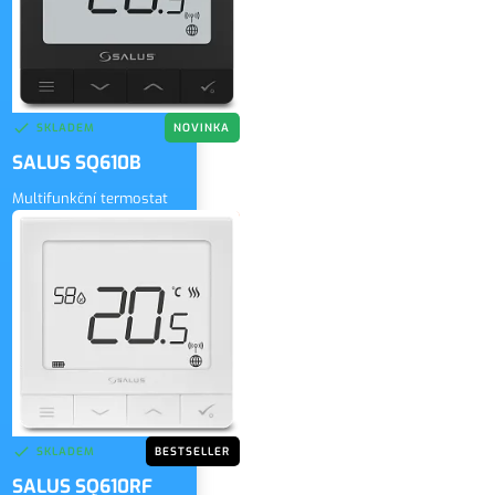
SKLADEM
NOVINKA
SALUS SQ610B
Multifunkční termostat
3 430 Kč
bez DPH
ZOBRAZIT
4 150 Kč
vč. DPH
SKLADEM
BESTSELLER
SALUS SQ610RF