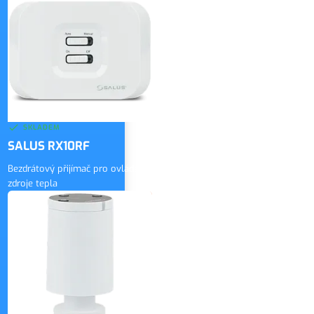
2 420 Kč
vč. DPH
SKLADEM
SALUS RX10RF
Bezdrátový přijímač pro ovládání
zdroje tepla
2 100 Kč
bez DPH
ZOBRAZIT
2 541 Kč
vč. DPH