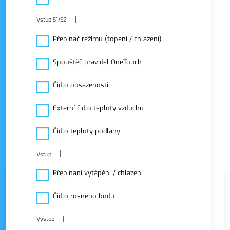
Vstup S1/S2
Přepínač režimu (topení / chlazení)
Spouštěč pravidel OneTouch
Drátová varianta
Drátová zónová regulace
Čidlo obsazenosti
ovládá teplotu v
místnostech pomocí
Externí čidlo teploty vzduchu
drátových termostatů.
Čidlo teploty podlahy
Vstup
řazení
DLE KATEGORIE
Přepínaní vytápění / chlazení
VÝCHOZÍ
OD NEJLEVNĚJŠÍHO
OD NEJDRAŽŠÍHO
Čidlo rosného bodu
NEJPRODÁVANĚJŠÍ
DLE NÁZVU
NEJNOVĚJŠÍ
Výstup
DLE KATEGORIE