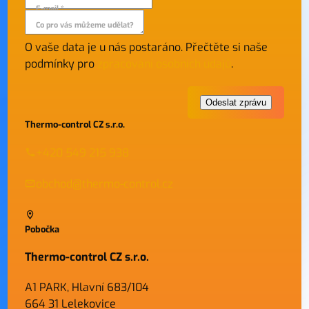
E-mail *
Co pro vás můžeme udělat?
O vaše data je u nás postaráno. Přečtěte si naše
podmínky pro
zpracování osobních údajů
.
Thermo-control CZ s.r.o.
+420 549 215 938
obchod@thermo-control.cz
Pobočka
Thermo-control CZ s.r.o.
A1 PARK, Hlavní 683/104
664 31 Lelekovice