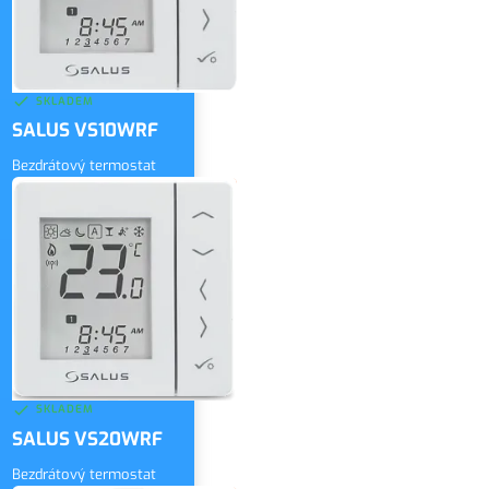
SKLADEM
SALUS VS10WRF
Bezdrátový termostat
2 900 Kč
bez DPH
ZOBRAZIT
3 509 Kč
vč. DPH
SKLADEM
SALUS VS20WRF
Bezdrátový termostat