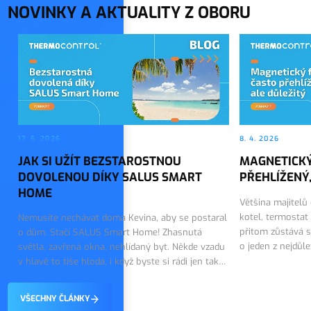
NOVINKY A AKTUALITY Z OBORU
17. 6. 2026
8. 4. 2026
JAK SI UŽÍT BEZSTAROSTNOU
MAGNETICKÝ
DOVOLENOU DÍKY SALUS SMART
PŘEHLÍŽENÝ,
HOME
Většina majitelů
kotel, termostat
Nemusíte nechávat doma Kevina, aby se postaral
přitom zůstává s
o dům. Stačí SALUS Smart Home! Zhasnutá
o jeden z nejdůl
světla, zavřená okna, nehlídaný byt. Někde vzadu
topného systému.
v hlavě to tiše hlodá, i když byste si rádi jen tak
on tiše…
vychutnali první dny dovolené. Dobrou zprávou
je, že tohle…
VŠECHNY ČLÁNKY