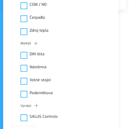
COM / NO
Filtrace
VŠE
Čerpadlo
režim zobrazení
Zdroj tepla
Montáž
DIN lišta
Nástěnná
Volně stojící
Podomítková
Výrobci
SALUS Controls
SKLADEM
NOVINKA