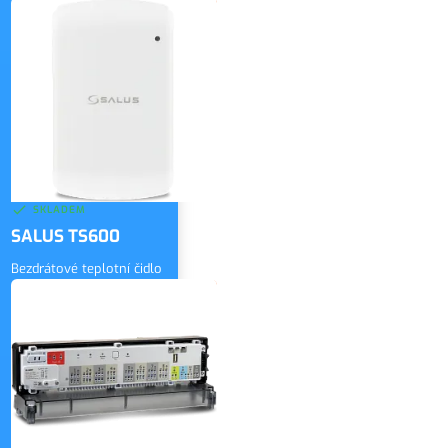
2 750 Kč
bez DPH
ZOBRAZIT
3 328 Kč
vč. DPH
SKLADEM
SALUS TS600
Bezdrátové teplotní čidlo
1 300 Kč
bez DPH
ZOBRAZIT
1 573 Kč
vč. DPH