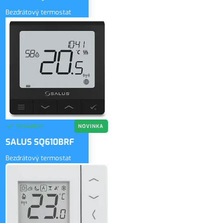
Bezdrátový termostat
3 430 Kč
bez DPH
ZOBRAZIT
4 150 Kč
vč. DPH
SKLADEM
NOVINKA
SALUS SQ610BRF
Bezdrátový termostat
3 430 Kč
bez DPH
ZOBRAZIT
4 150 Kč
vč. DPH