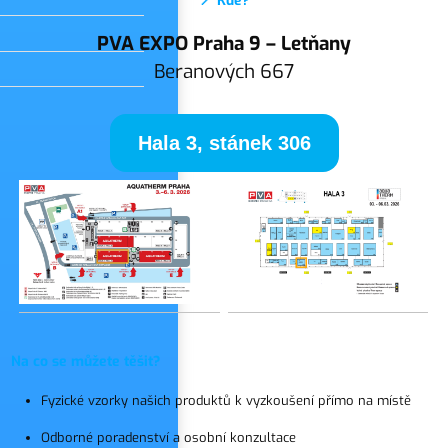
📍 Kde?
PVA EXPO Praha 9 – Letňany
Beranových 667
Hala 3, stánek 306
Na co se můžete těšit?
Fyzické vzorky našich produktů k vyzkoušení přímo na místě
Odborné poradenství a osobní konzultace