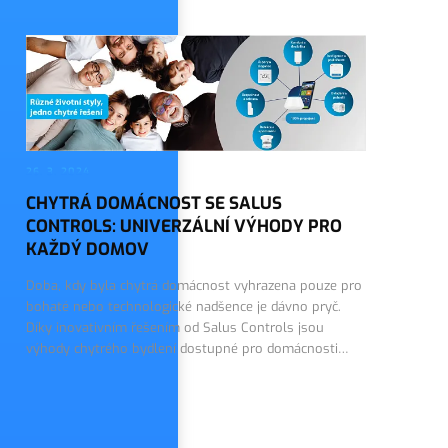
Přečtěte si další články
26. 3. 2024
CHYTRÁ DOMÁCNOST SE SALUS
CONTROLS: UNIVERZÁLNÍ VÝHODY PRO
KAŽDÝ DOMOV
Doba, kdy byla chytrá domácnost vyhrazena pouze pro
bohaté nebo technologické nadšence je dávno pryč.
Díky inovativním řešením od Salus Controls jsou
výhody chytrého bydlení dostupné pro domácnosti
všech společenských vrstev. Salus Controls nabízí…