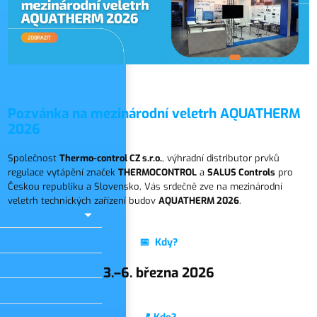
slo
Pozvánka na mezinárodní veletrh AQUATHERM
2026
Společnost
Thermo-control CZ s.r.o.
, výhradní distributor prvků
regulace vytápění značek
THERMOCONTROL
a
SALUS Controls
pro
Českou republiku a Slovensko, Vás srdečně zve na mezinárodní
veletrh technických zařízení budov
AQUATHERM 2026
.
📅 Kdy?
3.–6. března 2026