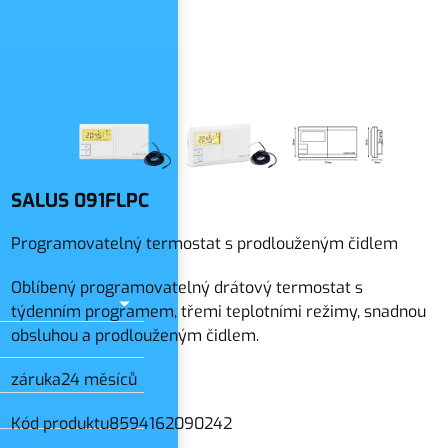
slo
SALUS 091FLPC
Programovatelný termostat s prodlouženým čidlem
Oblíbený programovatelný drátový termostat s
týdenním programem, třemi teplotními režimy, snadnou
obsluhou a prodlouženým čidlem.
záruka
24 měsíců
Kód produktu
8594162090242