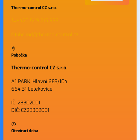
Thermo-control CZ s.r.o.
+420 549 215 938
obchod@thermo-control.cz
Pobočka
Thermo-control CZ s.r.o.
A1 PARK, Hlavní 683/104
664 31 Lelekovice
IČ: 28302001
DIČ: CZ28302001
Otevírací doba