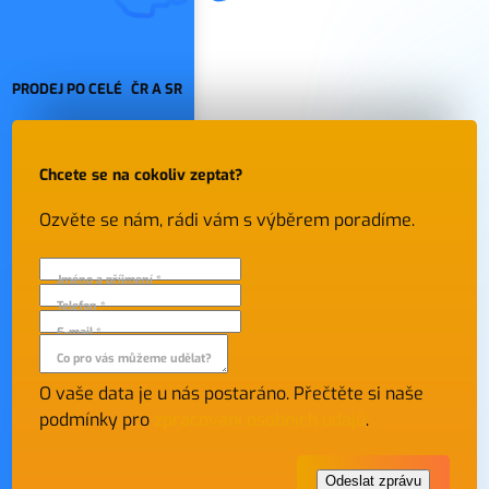
PRODEJ PO CELÉ ČR A SR
Chcete se na cokoliv zeptat?
Ozvěte se nám, rádi vám s výběrem poradíme.
Jméno a příjmení *
Telefon *
E-mail *
Co pro vás můžeme udělat?
O vaše data je u nás postaráno. Přečtěte si naše
podmínky pro
zpracování osobních údajů
.