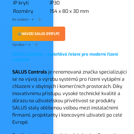
IP krytí
IP30
Rozměry
154 x 80 x 30 mm
Ke stažení
NÁVOD SALUS 091FLPC
Výrobce
SALUS Controls – spolehlivá řešení pro moderní řízení
vytápění
SALUS Controls
je renomovaná značka specializující
se na vývoj a výrobu systémů pro řízení vytápění a
chlazení v obytných i komerčních prostorách. Díky
inovativnímu přístupu, vysoké technické kvalitě a
důrazu na uživatelskou přívětivost se produkty
SALUS staly oblíbenou volbou mezi instalačními
firmami, projektanty i koncovými uživateli po celé
Evropě.