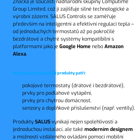
Značka je součástí nadnárodní skupiny Computime
Group Limited, což jí zajišťuje silné technologické a
výrobní zázemí. SALUS Controls se zaměřuje
především na inteligentní a efektivní regulaci tepla –
od jednoduchých termostatů až po pokročilé
bezdrátové a chytré systémy kompatibilní s
platformami jako je
Google Home
nebo
Amazon
Alexa
.
Mezi nejvyhledávanější produkty patří:
pokojové termostaty (drátové i bezdrátové),
prvky pro podlahové vytápění,
prvky pro chytrou domácnost,
senzory a doplňkové příslušenství (např. ventily).
Produkty
SALUS
vynikají nejen spolehlivostí a
jednoduchou instalací, ale také
moderním
designem
a možností vzdáleného ovládání pomocí mobilní