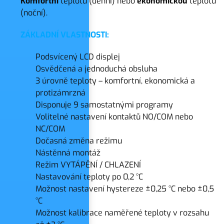
Komfortní
teplotu (denní) nebo
ekonomickou
teplotu
(noční).
ZÁKLADNÍ VLASTNOSTI:
Podsvícený LCD displej
Osvědčená a jednoduchá obsluha
3 úrovně teploty – komfortní, ekonomická a
protizámrzná
Disponuje 9 samostatnými programy
Volitelné nastavení kontaktů NO/COM nebo
NC/COM
Dočasná změna režimu
Nástěnná montáž
Režim VYTÁPĚNÍ / CHLAZENÍ
Nastavování teploty po 0,2 °C
Možnost nastavení hystereze ±0,25 °C nebo ±0,5
°C
Možnost kalibrace naměřené teploty v rozsahu