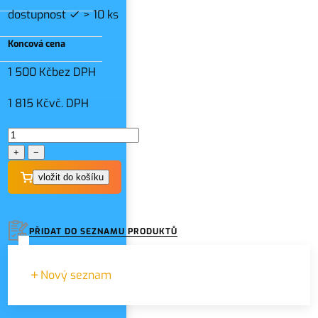
dostupnost
> 10 ks
Koncová cena
1 500 Kč
bez DPH
1 815 Kč
vč. DPH
+
−
PŘIDAT DO SEZNAMU PRODUKTŮ
Nový seznam
Zadejte název seznamu