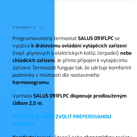
O produktu
Programovatelný termostat
SALUS 091FLPC
se
využívá
k drátovému ovládání vytápěcích zařízení
(např. plynových a elektrických kotlů, čerpadel)
nebo
chladících zařízení
. Je přímo připojen k vytápěcímu
zařízení. Termostat funguje tak, že udržuje komfortní
podmínky v místnosti dle nastaveného
harmonogramu
.
Varinata
SALUS 091FLPC disponuje prodlouženým
čidlem 2,5 m.
UŽIVATEL SI MŮŽE ZVOLIT PREFEROVANOU
TEPLOTU: