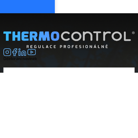
Odebírání novinek
E-mail
souhlasím se
zpracováním osobních údajů
Společnost
Doprava a platba
O nás
Vrácení a reklamace