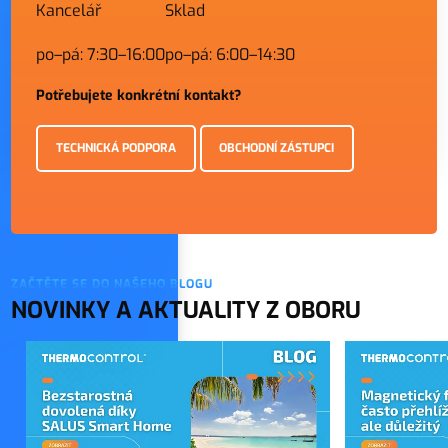
Kancelář
Sklad
po–pá: 7:30–16:00
po–pá: 6:00–14:30
Potřebujete konkrétní kontakt?
TECHNICKÁ PODPORA
OBCHODNÍ ZÁSTUPCI
ZAČTĚTE SE DO NAŠEHO BLOGU
NOVINKY A AKTUALITY Z OBORU