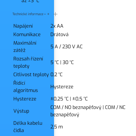
až ±3 °C
Technické informace
Napájení
2x AA
Komunikace
Drátová
Maximální
5 A / 230 V AC
zátěž
Rozsah řízení
5 °C
|
30 °C
teploty
Citlivost teploty
0,2 °C
Řídící
Hystereze
algoritmus
Hystereze
±0,25 °C
|
±0,5 °C
COM / NO beznapěťový
|
COM / NC
Výstup
beznapěťový
Délka kabelu
2,5 m
čidla