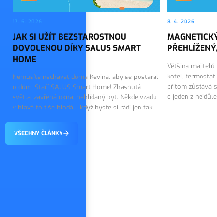
17. 6. 2026
8. 4. 2026
JAK SI UŽÍT BEZSTAROSTNOU
MAGNETICKÝ
DOVOLENOU DÍKY SALUS SMART
PŘEHLÍŽENÝ,
HOME
Většina majitelů
kotel, termostat
Nemusíte nechávat doma Kevina, aby se postaral
přitom zůstává s
o dům. Stačí SALUS Smart Home! Zhasnutá
o jeden z nejdůl
světla, zavřená okna, nehlídaný byt. Někde vzadu
topného systému.
v hlavě to tiše hlodá, i když byste si rádi jen tak
on tiše…
vychutnali první dny dovolené. Dobrou zprávou
je, že tohle…
VŠECHNY ČLÁNKY