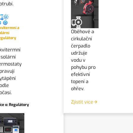
otrubí.
kvitermní a
Oběhové a
olární
egulátory
cirkulační
čerpadlo
kvitermní
udržuje
 solární
vodu v
ermostaty
pohybu pro
pravují
efektivní
ytápění
topení a
odle
ohřev.
očasí.
Zjistit více
íce o: Regulátory