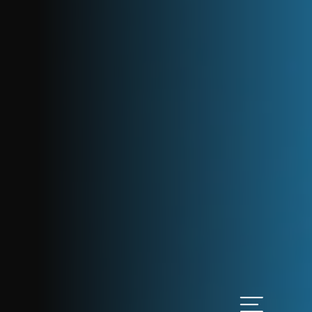
Heslo
PŘIHLÁSIT SE
Nastavit nové heslo
ostat určený pro řízení
lací, přehledným