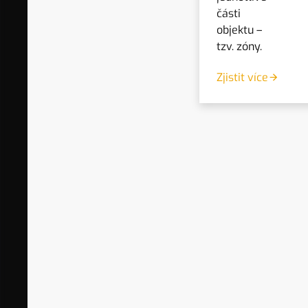
části
Související produkty
objektu –
tzv. zóny.
Zjistit více