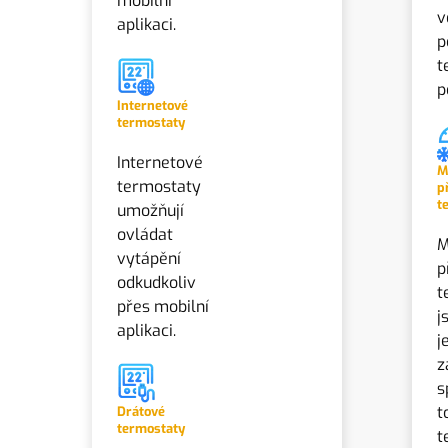
mobilní
v
aplikaci.
p
t
p
Internetové
termostaty
Internetové
M
termostaty
p
t
umožňují
ovládat
M
vytápění
p
odkudkoliv
t
přes mobilní
j
aplikaci.
j
z
s
t
Drátové
termostaty
t