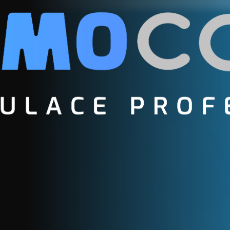
TERMOSTATY
SALUS 091PRO
zaregistrujte se
E-mail