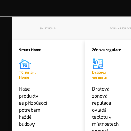
ovládáním a praktickou funkcí BOOST s detekcí pohybu.
záruka
60 měsíců
SMART HOME
ZÓNOVÁ REGULACE
Kód produktu
5056632701988
dostupnost
> 10 ks
Smart Home
Zónová regulace
Koncová cena
1 300 Kč
bez DPH
TC Smart
Drátová
Home
varianta
1 573 Kč
vč. DPH
Naše
Drátová
produkty
zónová
se přizpůsobí
regulace
+
−
potřebám
ovládá
každé
teplotu v
budovy
místnostech