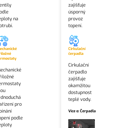
entily
zajišťuje
odle
úsporný
eploty na
provoz
otrubí.
topení.
echanické
Cirkulační
říložné
čerpadla
ermostaty
Cirkulační
echanické
čerpadlo
říložné
zajišťuje
ermostaty
okamžitou
sou
dostupnost
ednoduchá
teplé vody.
ařízení pro
pínání
Více o: Čerpadla
opení podle
eploty