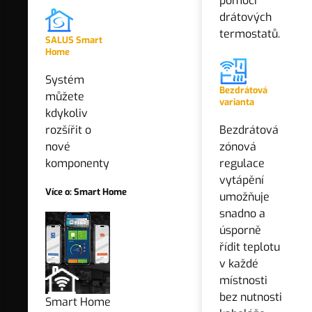
pomocí
PŘIDAT DO SEZNAMU PRODUKTŮ
drátových
termostatů.
SALUS Smart
Home
Nový seznam
Systém
Bezdrátová
můžete
varianta
Zadejte název seznamu
kdykoliv
rozšířit o
Bezdrátová
nové
zónová
komponenty
regulace
vytápění
Více o: Smart Home
umožňuje
snadno a
úsporně
řídit teplotu
v každé
místnosti
bez nutnosti
ZOBRAZIT HISTORII CENY ZA POSLEDNÍCH 30 DNÍ
Smart Home