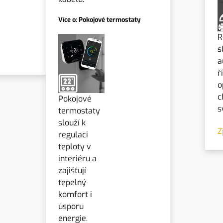
Více o: Pokojové termostaty
R
s
a
ř
o
c
Pokojové
s
termostaty
slouží k
Z
regulaci
teploty v
interiéru a
zajišťují
tepelný
komfort i
úsporu
energie.