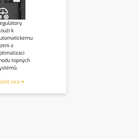
egulátory
louží k
utomatickému
ízení a
ptimalizaci
hodu topných
ystémů.
jistit více