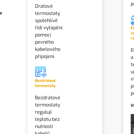
p
Drátové
termostaty
ce
spolehlivě
řídí vytápění
E
s
pomocí
r
pevného
kabelového
E
připojení.
a
t
u
v
Bezdrátové
p
termostaty
p
Bezdrátové
termostaty
V
regulují
teplotu bez
nutnosti
kabelů.