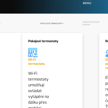
TERMOELEKTRICKÉ
POKOJOVÉ TERMOSTATY
POHONY
Pokojové termostaty
R
Wi-Fi
E
termostaty
p
r
Wi-Fi
E
termostaty
p
umožňují
r
ovládat
o
vytápění na
č
dálku přes
T