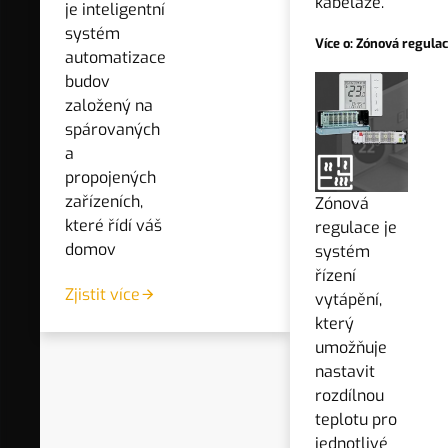
kabeláže.
je inteligentní
systém
Více o: Zónová regula
Nejnižší cena:
1 573 Kč
automatizace
budov
Nejvyšší cena:
1 573 Kč
založený na
spárovaných
* Ceny včetně DPH
a
propojených
zařízeních,
Zónová
které řídí váš
regulace je
domov
systém
řízení
O produktu
Zjistit více
vytápění,
Technické informace
který
Videa
umožňuje
Ke stažení
nastavit
Výrobce
rozdílnou
teplotu pro
jednotlivé