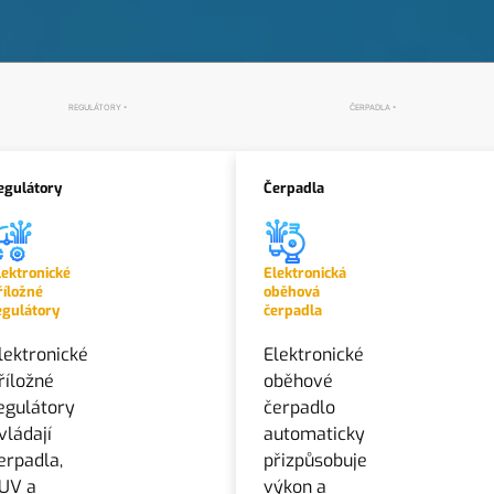
REGULÁTORY
ČERPADLA
egulátory
Čerpadla
lektronické
Elektronická
říložné
oběhová
egulátory
čerpadla
lektronické
Elektronické
říložné
oběhové
egulátory
čerpadlo
vládají
automaticky
erpadla,
přizpůsobuje
UV a
výkon a