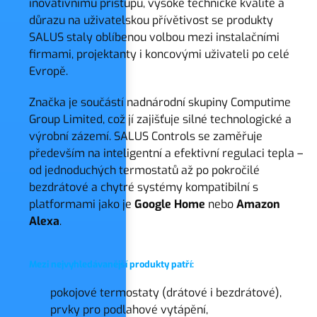
inovativnímu přístupu, vysoké technické kvalitě a
důrazu na uživatelskou přívětivost se produkty
SALUS staly oblíbenou volbou mezi instalačními
firmami, projektanty i koncovými uživateli po celé
Evropě.
Značka je součástí nadnárodní skupiny Computime
Group Limited, což jí zajišťuje silné technologické a
výrobní zázemí. SALUS Controls se zaměřuje
především na inteligentní a efektivní regulaci tepla –
od jednoduchých termostatů až po pokročilé
bezdrátové a chytré systémy kompatibilní s
platformami jako je
Google Home
nebo
Amazon
Alexa
.
Mezi nejvyhledávanější produkty patří:
pokojové termostaty (drátové i bezdrátové),
prvky pro podlahové vytápění,