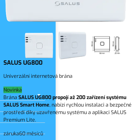
slo
SALUS UG800
Univerzální internetová brána
Novinka
Brána
SALUS UG800 propojí až 200 zařízení systému
SALUS Smart Home
, nabízí rychlou instalaci a bezpečné
prostředí díky uzavřenému systému a aplikaci SALUS
Premium Lite.
záruka
60 měsíců