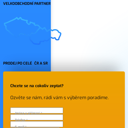
VELKOOBCHODNÍ PARTNER
PRODEJ PO CELÉ ČR A SR
Chcete se na cokoliv zeptat?
Ozvěte se nám, rádi vám s výběrem poradíme.
Jméno a příjmení *
Telefon *
E-mail *