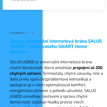
O produktu
Chytrá univerzální internetová brána SALUS
UG800 – srdce vašeho SMART Home
systému
SALUS UG800 je univerzální internetová brána
chytré domácnosti, která umožňuje
propojení až 200
chytrých zařízení
. Termostaty, chytré zásuvky, relé a
další prvky spolu bezproblémově komunikují a
spolupracují s cílem optimalizovat komfort,
energetickou účinnost a pohodlí uživatele. SALUS
UG800 usnadňuje nastavení a správu chytré
domácnosti, zajišťuje hladký provoz všech