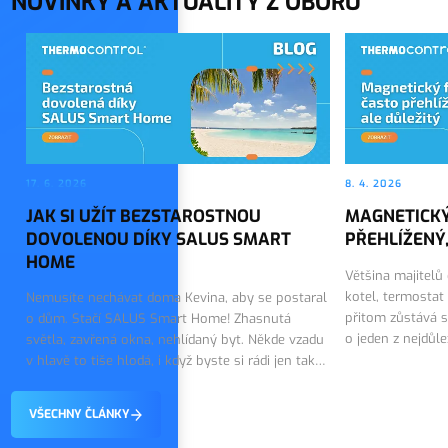
NOVINKY A AKTUALITY Z OBORU
17. 6. 2026
8. 4. 2026
JAK SI UŽÍT BEZSTAROSTNOU
MAGNETICKÝ
DOVOLENOU DÍKY SALUS SMART
PŘEHLÍŽENÝ,
HOME
Většina majitelů
kotel, termostat
Nemusíte nechávat doma Kevina, aby se postaral
přitom zůstává s
o dům. Stačí SALUS Smart Home! Zhasnutá
o jeden z nejdůl
světla, zavřená okna, nehlídaný byt. Někde vzadu
topného systému.
v hlavě to tiše hlodá, i když byste si rádi jen tak
on tiše…
vychutnali první dny dovolené. Dobrou zprávou
je, že tohle…
VŠECHNY ČLÁNKY