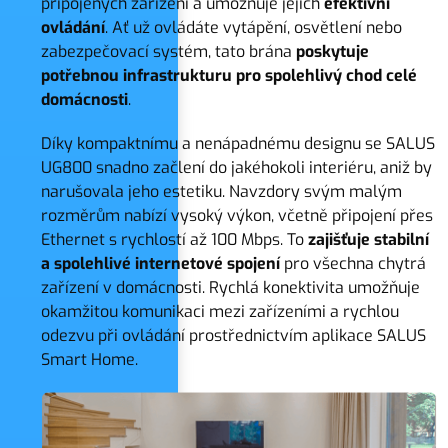
připojených zařízení a umožňuje jejich
efektivní
ovládání
. Ať už ovládáte vytápění, osvětlení nebo
zabezpečovací systém, tato brána
poskytuje
potřebnou infrastrukturu pro spolehlivý chod celé
domácnosti
.
Díky kompaktnímu a nenápadnému designu se SALUS
UG800 snadno začlení do jakéhokoli interiéru, aniž by
narušovala jeho estetiku. Navzdory svým malým
rozměrům nabízí vysoký výkon, včetně připojení přes
Ethernet s rychlostí až 100 Mbps. To
zajišťuje stabilní
a spolehlivé internetové spojení
pro všechna chytrá
zařízení v domácnosti. Rychlá konektivita umožňuje
okamžitou komunikaci mezi zařízeními a rychlou
odezvu při ovládání prostřednictvím aplikace SALUS
Smart Home.