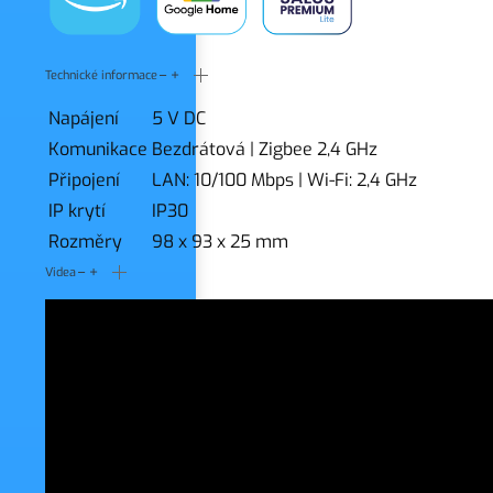
Technické informace
Napájení
5 V DC
Komunikace
Bezdrátová
|
Zigbee 2,4 GHz
Připojení
LAN: 10/100 Mbps
|
Wi-Fi: 2,4 GHz
IP krytí
IP30
Rozměry
98 x 93 x 25 mm
Videa