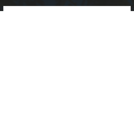
E-mail
souhlasím se
zpracováním osobních údajů
Společnost
Doprava a platba
O nás
Vrácení a reklamace
Obchodní podmínky
Dokumenty
Návody
Prohlášení o shodě
Technický list
Katalogy
Letáky