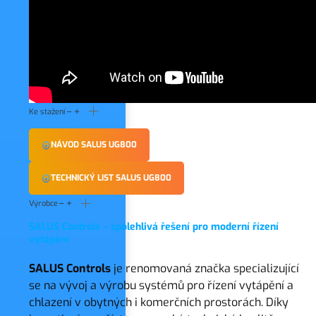
Ke stažení
NÁVOD SALUS UG800
TECHNICKÝ LIST SALUS UG800
Výrobce
SALUS Controls – spolehlivá řešení pro moderní řízení
vytápění
SALUS Controls
je renomovaná značka specializující
se na vývoj a výrobu systémů pro řízení vytápění a
chlazení v obytných i komerčních prostorách. Díky