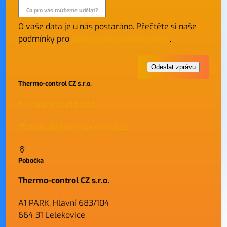
Co pro vás můžeme udělat?
O vaše data je u nás postaráno. Přečtěte si naše
podmínky pro
zpracování osobních údajů
.
Thermo-control CZ s.r.o.
+420 549 215 938
obchod@thermo-control.cz
Pobočka
Thermo-control CZ s.r.o.
A1 PARK, Hlavní 683/104
664 31 Lelekovice