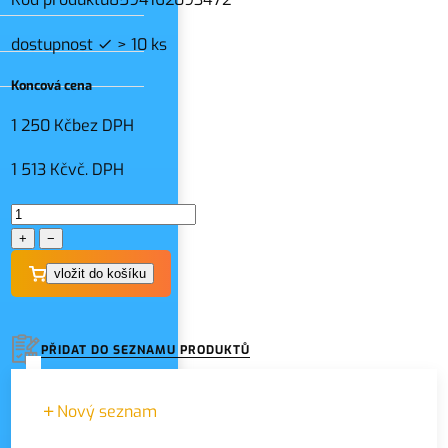
dostupnost
> 10 ks
Koncová cena
1 250 Kč
bez DPH
1 513 Kč
vč. DPH
+
−
PŘIDAT DO SEZNAMU PRODUKTŮ
Nový seznam