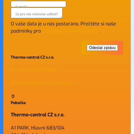
E-mail *
Co pro vás můžeme udělat?
O vaše data je u nás postaráno. Přečtěte si naše
podmínky pro
zpracování osobních údajů
.
Thermo-control CZ s.r.o.
+420 549 215 938
obchod@thermo-control.cz
Pobočka
Thermo-control CZ s.r.o.
A1 PARK, Hlavní 683/104