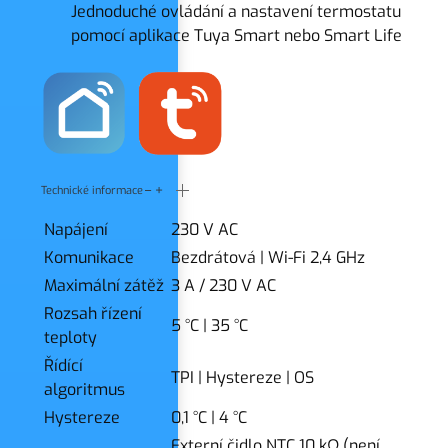
Jednoduché ovládání a nastavení termostatu
pomocí aplikace Tuya Smart nebo Smart Life
Technické informace
Napájení
230 V AC
Komunikace
Bezdrátová
|
Wi-Fi 2,4 GHz
Maximální zátěž
3 A / 230 V AC
Rozsah řízení
5 °C
|
35 °C
teploty
Řídící
TPI
|
Hystereze
|
OS
algoritmus
Hystereze
0,1 °C
|
4 °C
Externí čidlo NTC 10 kΩ (není