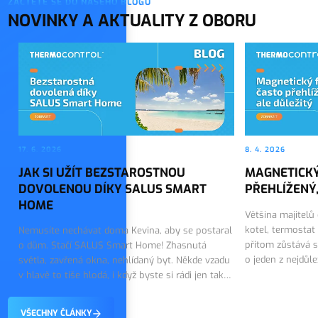
ZAČTĚTE SE DO NAŠEHO BLOGU
NOVINKY A AKTUALITY Z OBORU
17. 6. 2026
8. 4. 2026
JAK SI UŽÍT BEZSTAROSTNOU
MAGNETICKÝ
DOVOLENOU DÍKY SALUS SMART
PŘEHLÍŽENÝ,
HOME
Většina majitelů
kotel, termostat
Nemusíte nechávat doma Kevina, aby se postaral
přitom zůstává s
o dům. Stačí SALUS Smart Home! Zhasnutá
o jeden z nejdůl
světla, zavřená okna, nehlídaný byt. Někde vzadu
topného systému.
v hlavě to tiše hlodá, i když byste si rádi jen tak
on tiše…
vychutnali první dny dovolené. Dobrou zprávou
je, že tohle…
VŠECHNY ČLÁNKY