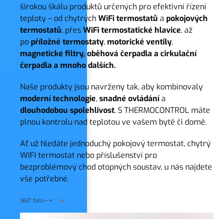
širokou škálu produktů určených pro efektivní řízení
teploty – od chytrých
WiFi termostatů
a
pokojových
termostatů
, přes
WiFi termostatické hlavice
, až
po
příložné termostaty
,
motorické ventily
,
magnetické filtry, oběhová čerpadla a cirkulační
čerpadla a mnoho dalších.
Naše produkty jsou navrženy tak, aby kombinovaly
moderní
technologie
,
snadné
ovládání
a
dlouhodobou
spolehlivost
. S THERMOCONTROL máte
plnou kontrolu nad teplotou ve vašem bytě či domě.
Ať už hledáte jednoduchý pokojový termostat, chytrý
WIFI termostat nebo příslušenství pro
bezproblémový chod otopných soustav, u nás najdete
vše potřebné.
360° foto