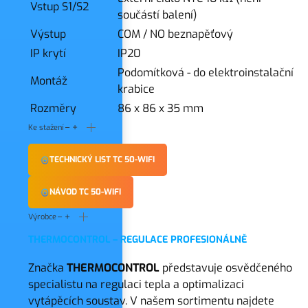
Vstup S1/S2
součástí balení)
Výstup
COM / NO beznapěťový
IP krytí
IP20
Podomítková - do elektroinstalační
Montáž
krabice
Rozměry
86 x 86 x 35 mm
Ke stažení
TECHNICKÝ LIST TC 50-WIFI
NÁVOD TC 50-WIFI
Výrobce
THERMOCONTROL – REGULACE PROFESIONÁLNĚ
Značka
THERMOCONTROL
představuje osvědčeného
specialistu na regulaci tepla a optimalizaci
vytápěcích soustav. V našem sortimentu najdete