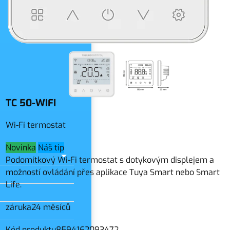
slo
TC 50-WIFI
Wi-Fi termostat
Novinka
Náš tip
Podomítkový Wi-Fi termostat s dotykovým displejem a
možností ovládání přes aplikace Tuya Smart nebo Smart
Life.
záruka
24 měsíců
Kód produktu
8594162093472