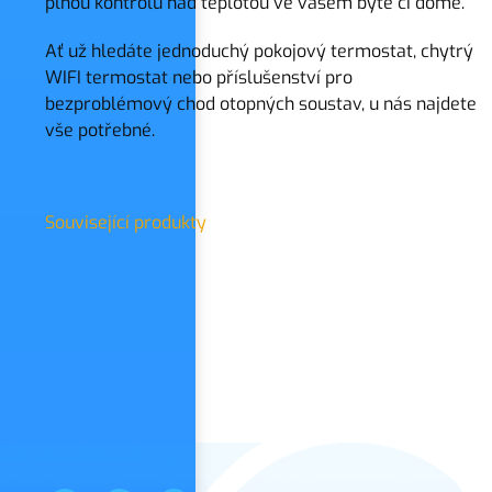
plnou kontrolu nad teplotou ve vašem bytě či domě.
Ať už hledáte jednoduchý pokojový termostat, chytrý
WIFI termostat nebo příslušenství pro
bezproblémový chod otopných soustav, u nás najdete
vše potřebné.
Související produkty