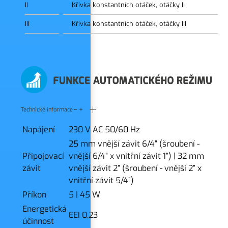
II
Křivka konstantních otáček, otáčky II
III
Křivka konstantních otáček, otáčky III
Technické informace
Napájení
230 V AC 50/60 Hz
25 mm vnější závit 6/4” (šroubení -
Připojovací
vnější 6/4” x vnitřní závit 1”)
|
32 mm
závit
vnější závit 2” (šroubení - vnější 2” x
vnitřní závit 5/4”)
Příkon
5
|
45 W
Energetická
EEI 0,23
účinnost