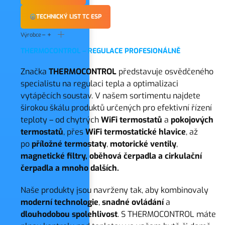
TECHNICKÝ LIST TC ESP
Výrobce
THERMOCONTROL – REGULACE PROFESIONÁLNĚ
Značka
THERMOCONTROL
představuje osvědčeného
specialistu na regulaci tepla a optimalizaci
vytápěcích soustav. V našem sortimentu najdete
širokou škálu produktů určených pro efektivní řízení
teploty – od chytrých
WiFi termostatů
a
pokojových
termostatů
, přes
WiFi termostatické hlavice
, až
po
příložné termostaty
,
motorické ventily
,
magnetické filtry, oběhová čerpadla a cirkulační
čerpadla a mnoho dalších.
Naše produkty jsou navrženy tak, aby kombinovaly
moderní
technologie
,
snadné
ovládání
a
dlouhodobou
spolehlivost
. S THERMOCONTROL máte