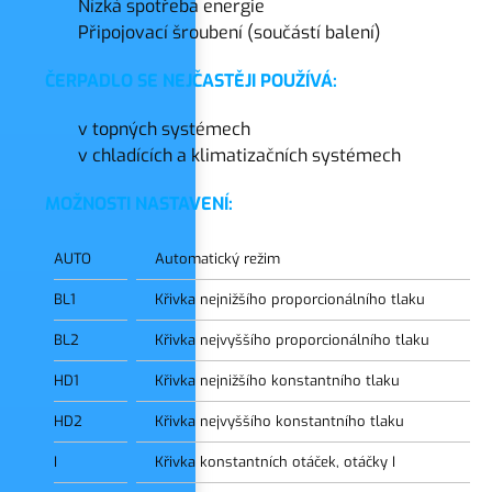
Nízká spotřeba energie
Připojovací šroubení (součástí balení)
ČERPADLO SE NEJČASTĚJI POUŽÍVÁ:
v topných systémech
v chladících a klimatizačních systémech
MOŽNOSTI NASTAVENÍ:
AUTO
Automatický režim
BL1
Křivka nejnižšího proporcionálního tlaku
BL2
Křivka nejvyššího proporcionálního tlaku
HD1
Křivka nejnižšího konstantního tlaku
HD2
Křivka nejvyššího konstantního tlaku
I
Křivka konstantních otáček, otáčky I