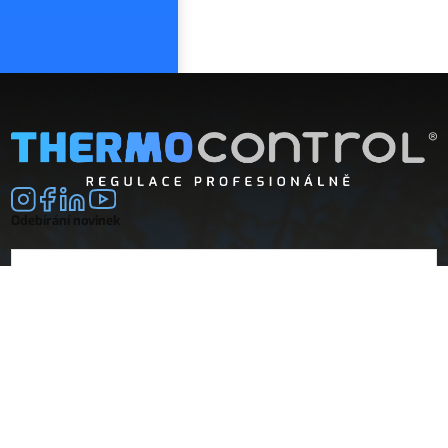
Odebírání novinek
E-mail
souhlasím se
zpracováním osobních údajů
Společnost
Doprava a platba
O nás