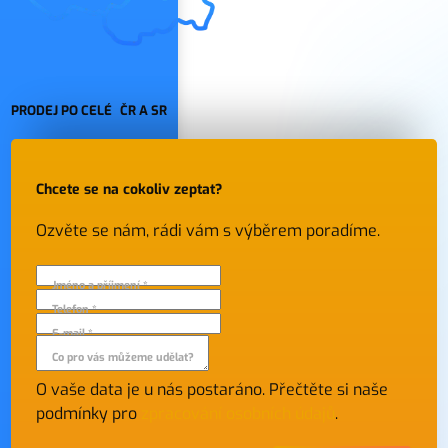
PRODEJ PO CELÉ ČR A SR
Chcete se na cokoliv zeptat?
Ozvěte se nám, rádi vám s výběrem poradíme.
Jméno a příjmení *
Telefon *
E-mail *
Co pro vás můžeme udělat?
O vaše data je u nás postaráno. Přečtěte si naše
podmínky pro
zpracování osobních údajů
.