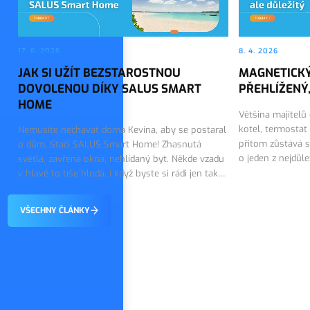
17. 6. 2026
8. 4. 2026
JAK SI UŽÍT BEZSTAROSTNOU
MAGNETICKÝ
DOVOLENOU DÍKY SALUS SMART
PŘEHLÍŽENÝ,
HOME
Většina majitelů
kotel, termostat
Nemusíte nechávat doma Kevina, aby se postaral
přitom zůstává s
o dům. Stačí SALUS Smart Home! Zhasnutá
o jeden z nejdůl
světla, zavřená okna, nehlídaný byt. Někde vzadu
topného systému.
v hlavě to tiše hlodá, i když byste si rádi jen tak
on tiše…
vychutnali první dny dovolené. Dobrou zprávou
je, že tohle…
VŠECHNY ČLÁNKY