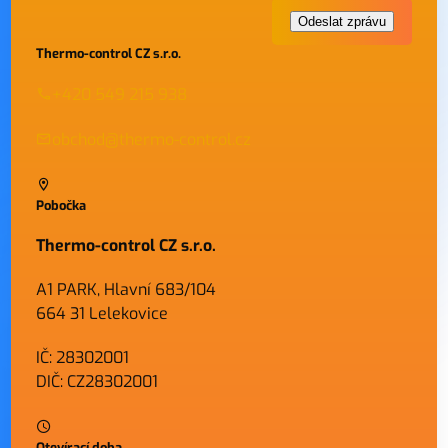
Thermo-control CZ s.r.o.
+420 549 215 938
obchod@thermo-control.cz
Pobočka
Thermo-control CZ s.r.o.
A1 PARK, Hlavní 683/104
664 31 Lelekovice
IČ: 28302001
DIČ: CZ28302001
Otevírací doba