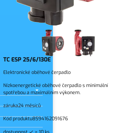
slo
TC ESP 25/6/130E
Elektronické oběhové čerpadlo
Nízkoenergetické oběhové čerpadlo s minimální
spotřebou a maximálním výkonem.
záruka
24 měsíců
Kód produktu
8594162091676
dostupnost
> 10 ks