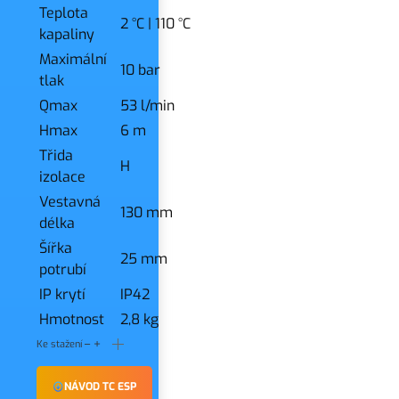
Teplota
2 °C
|
110 °C
kapaliny
Maximální
10 bar
tlak
Qmax
53 l/min
Hmax
6 m
Třida
H
izolace
Vestavná
130 mm
délka
Šířka
25 mm
potrubí
IP krytí
IP42
Hmotnost
2,8 kg
Ke stažení
NÁVOD TC ESP