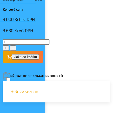
Koncová cena
3 000 Kč
bez DPH
3 630 Kč
vč. DPH
+
−
PŘIDAT DO SEZNAMU PRODUKTŮ
Nový seznam
Zadejte název seznamu