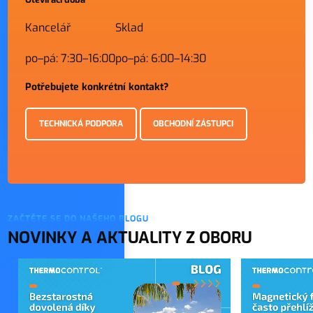
Kancelář
Sklad
po–pá: 7:30–16:00
po–pá: 6:00–14:30
Potřebujete konkrétní kontakt?
TECHNICKÁ PODPORA
OBCHODNÍ ZÁSTUPCI
ZAČTĚTE SE DO NAŠEHO BLOGU
NOVINKY A AKTUALITY Z OBORU