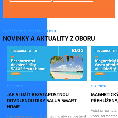
ZAČTĚTE SE DO NAŠEHO BLOGU
NOVINKY A AKTUALITY Z OBORU
17. 6. 2026
8. 4. 2026
JAK SI UŽÍT BEZSTAROSTNOU
MAGNETICKÝ
DOVOLENOU DÍKY SALUS SMART
PŘEHLÍŽENÝ,
HOME
Většina majitelů
kotel, termostat
Nemusíte nechávat doma Kevina, aby se postaral