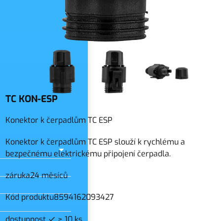
slo
TC KON-ESP
Konektor k čerpadlům TC ESP
Konektor k čerpadlům TC ESP slouží k rychlému a
bezpečnému elektrickému připojení čerpadla.
záruka
24 měsíců
Kód produktu
8594162093427
dostupnost
> 10 ks