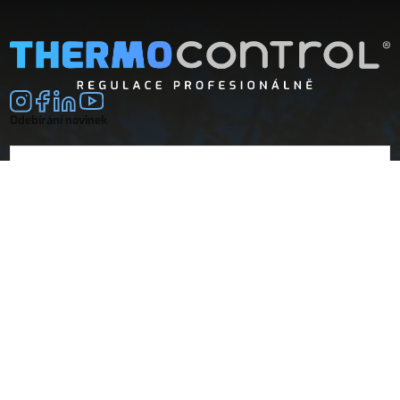
Odebírání novinek
E-mail
souhlasím se
zpracováním osobních údajů
Společnost
Doprava a platba
O nás
Vrácení a reklamace
Obchodní podmínky
Dokumenty