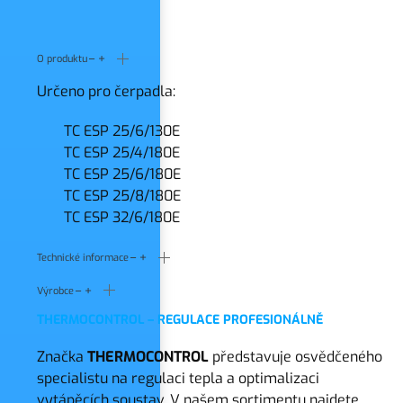
O produktu
Určeno pro čerpadla:
TC ESP 25/6/130E
TC ESP 25/4/180E
TC ESP 25/6/180E
TC ESP 25/8/180E
TC ESP 32/6/180E
Technické informace
Výrobce
THERMOCONTROL – REGULACE PROFESIONÁLNĚ
Značka
THERMOCONTROL
představuje osvědčeného
specialistu na regulaci tepla a optimalizaci
vytápěcích soustav. V našem sortimentu najdete