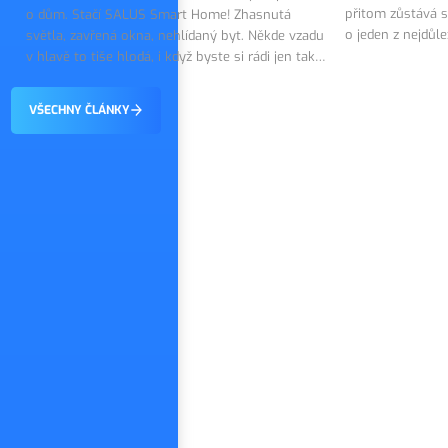
přitom zůstává s
o dům. Stačí SALUS Smart Home! Zhasnutá
o jeden z nejdůl
světla, zavřená okna, nehlídaný byt. Někde vzadu
topného systému.
v hlavě to tiše hlodá, i když byste si rádi jen tak
on tiše…
vychutnali první dny dovolené. Dobrou zprávou
je, že tohle…
VŠECHNY ČLÁNKY