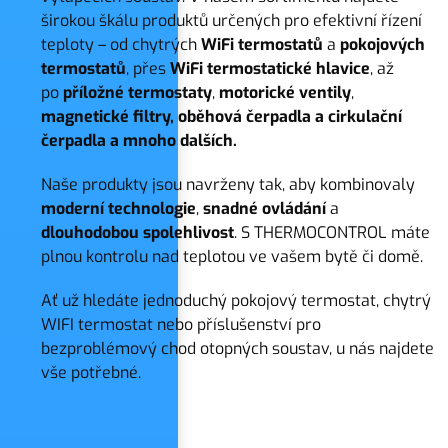
širokou škálu produktů určených pro efektivní řízení
teploty – od chytrých
WiFi termostatů
a
pokojových
termostatů
, přes
WiFi termostatické hlavice
, až
po
příložné termostaty
,
motorické ventily
,
magnetické filtry, oběhová čerpadla a cirkulační
čerpadla a mnoho dalších.
Naše produkty jsou navrženy tak, aby kombinovaly
moderní
technologie
,
snadné
ovládání
a
dlouhodobou
spolehlivost
. S THERMOCONTROL máte
plnou kontrolu nad teplotou ve vašem bytě či domě.
Ať už hledáte jednoduchý pokojový termostat, chytrý
WIFI termostat nebo příslušenství pro
bezproblémový chod otopných soustav, u nás najdete
vše potřebné.