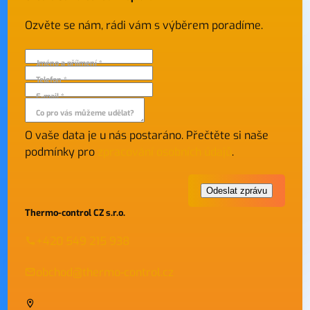
Ozvěte se nám, rádi vám s výběrem poradíme.
Jméno a příjmení *
Telefon *
E-mail *
Co pro vás můžeme udělat?
O vaše data je u nás postaráno. Přečtěte si naše
podmínky pro
zpracování osobních údajů
.
Thermo-control CZ s.r.o.
+420 549 215 938
obchod@thermo-control.cz