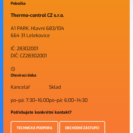
Pobočka
Thermo-control CZ s.r.o.
A1 PARK, Hlavní 683/104
664 31 Lelekovice
IČ: 28302001
DIČ: CZ28302001
Otevírací doba
Kancelář
Sklad
po–pá: 7:30–16:00
po–pá: 6:00–14:30
Potřebujete konkrétní kontakt?
TECHNICKÁ PODPORA
OBCHODNÍ ZÁSTUPCI