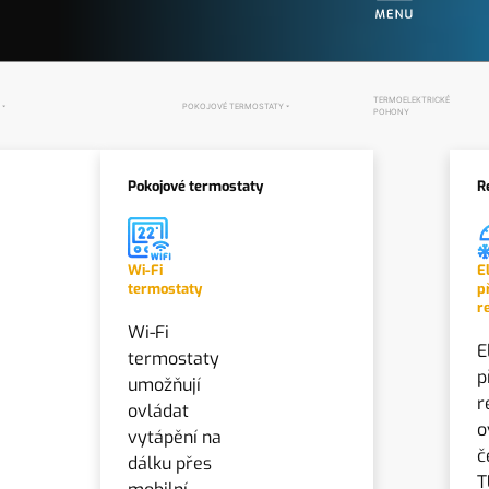
TERMOELEKTRICKÉ
POKOJOVÉ TERMOSTATY
POHONY
Pokojové termostaty
R
Wi-Fi
E
termostaty
p
r
Wi-Fi
E
termostaty
p
umožňují
r
ovládat
o
vytápění na
č
dálku přes
T