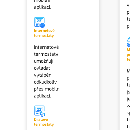
mobilní
v
aplikaci.
p
t
p
Internetové
termostaty
Internetové
M
termostaty
p
t
umožňují
ovládat
M
vytápění
p
odkudkoliv
t
přes mobilní
j
aplikaci.
j
z
s
t
Drátové
termostaty
t