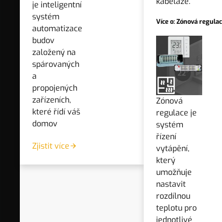
Nejnižší cena:
4 477 Kč
kabeláže.
je inteligentní
systém
Nejvyšší cena:
4 477 Kč
Více o: Zónová regula
automatizace
budov
* Ceny včetně DPH
založený na
spárovaných
a
propojených
zařízeních,
Zónová
které řídí váš
regulace je
O produktu
domov
systém
Technické informace
řízení
Ke stažení
Zjistit více
vytápění,
Výrobce
který
umožňuje
nastavit
rozdílnou
Související produkty
teplotu pro
jednotlivé