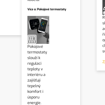
Více o: Pokojové termostaty
R
s
a
ř
o
c
Pokojové
s
termostaty
slouží k
Z
regulaci
teploty v
interiéru a
zajišťují
tepelný
komfort i
úsporu
energie.