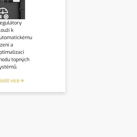
egulátory
louží k
utomatickému
ízení a
ptimalizaci
hodu topných
ystémů.
jistit více