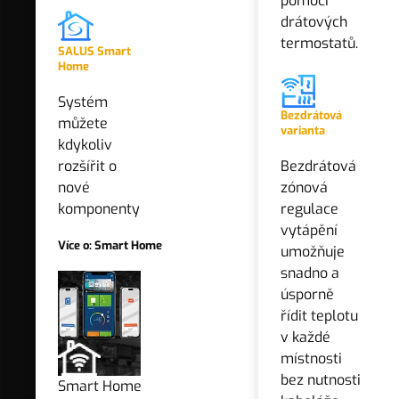
pomocí
drátových
Nový seznam
termostatů.
SALUS Smart
Home
Zadejte název seznamu
Systém
Bezdrátová
můžete
varianta
kdykoliv
rozšířit o
Bezdrátová
nové
zónová
komponenty
regulace
vytápění
Více o: Smart Home
umožňuje
snadno a
úsporně
řídit teplotu
v každé
ZOBRAZIT HISTORII CENY ZA POSLEDNÍCH 30 DNÍ
místnosti
bez nutnosti
Smart Home