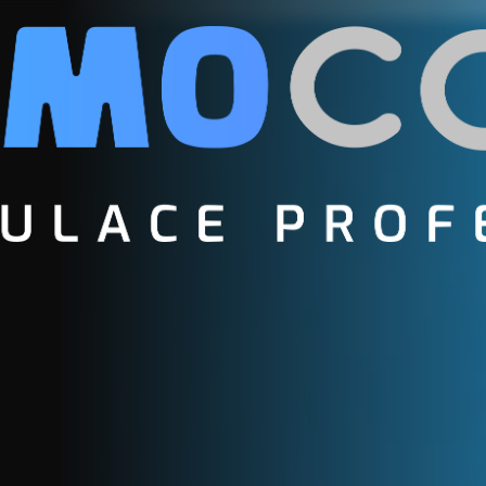
TICKÉ FILTRY
TC MF54
zaregistrujte se
E-mail