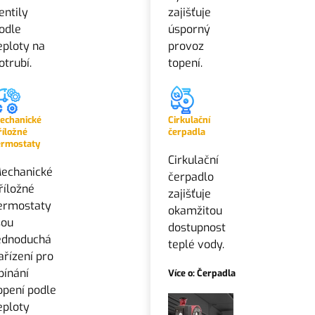
entily
zajišťuje
odle
úsporný
eploty na
provoz
otrubí.
topení.
echanické
Cirkulační
říložné
čerpadla
ermostaty
Cirkulační
echanické
čerpadlo
říložné
zajišťuje
ermostaty
okamžitou
sou
dostupnost
ednoduchá
teplé vody.
ařízení pro
pínání
Více o: Čerpadla
opení podle
eploty