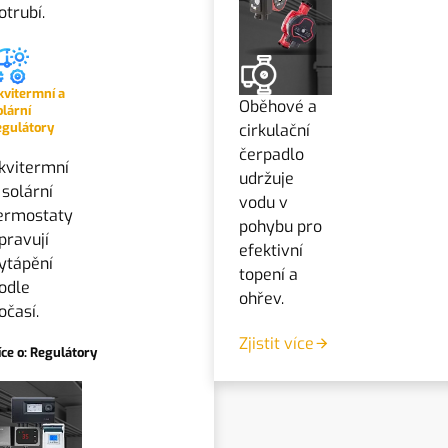
otrubí.
kvitermní a
Oběhové a
olární
egulátory
cirkulační
čerpadlo
kvitermní
udržuje
 solární
vodu v
ermostaty
pohybu pro
pravují
efektivní
ytápění
topení a
odle
ohřev.
očasí.
Zjistit více
íce o: Regulátory