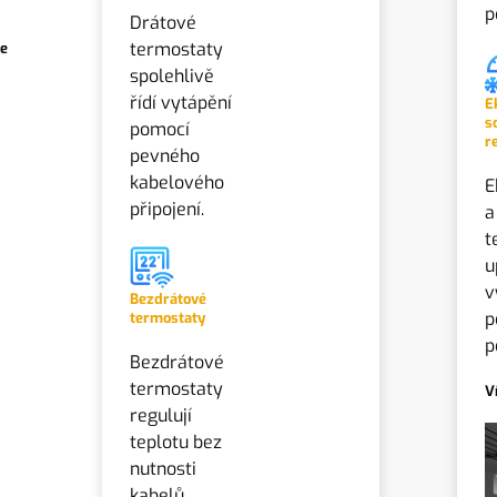
p
Drátové
termostaty
ce
spolehlivě
řídí vytápění
E
s
pomocí
r
pevného
kabelového
E
připojení.
a
t
u
v
Bezdrátové
p
termostaty
p
Bezdrátové
termostaty
V
regulují
teplotu bez
nutnosti
kabelů.