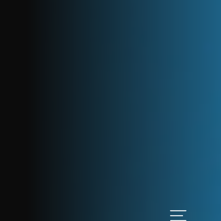
Heslo
PŘIHLÁSIT SE
Nastavit nové heslo
inný plnoprůtokový
ystémů.