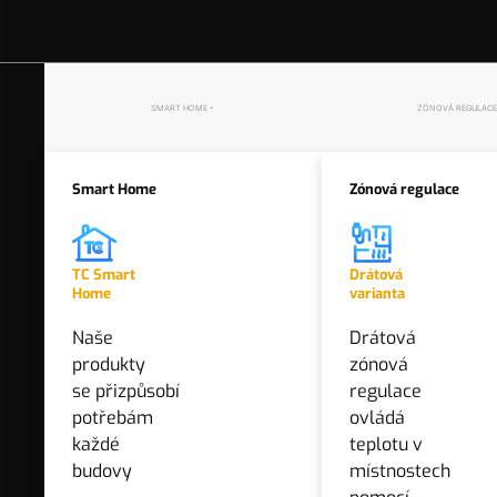
záruka
24 měsíců
Kód produktu
8594162092376
SMART HOME
ZÓNOVÁ REGULACE
dostupnost
> 10 ks
Koncová cena
Smart Home
Zónová regulace
3 700 Kč
bez DPH
4 477 Kč
vč. DPH
TC Smart
Drátová
Home
varianta
Naše
Drátová
+
−
produkty
zónová
se přizpůsobí
regulace
potřebám
ovládá
každé
teplotu v
PŘIDAT DO SEZNAMU PRODUKTŮ
budovy
místnostech