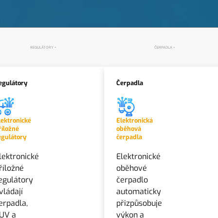
REGULÁTORY
ČERPADLA
egulátory
Čerpadla
lektronické
Elektronická
říložné
oběhová
egulátory
čerpadla
lektronické
Elektronické
říložné
oběhové
egulátory
čerpadlo
vládají
automaticky
erpadla,
přizpůsobuje
UV a
výkon a