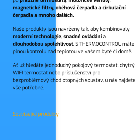
po
příložné termostaty
,
motorické ventily
,
magnetické filtry, oběhová čerpadla a cirkulační
čerpadla a mnoho dalších.
Naše produkty jsou navrženy tak, aby kombinovaly
moderní
technologie
,
snadné
ovládání
a
dlouhodobou
spolehlivost
. S THERMOCONTROL máte
plnou kontrolu nad teplotou ve vašem bytě či domě.
Ať už hledáte jednoduchý pokojový termostat, chytrý
WIFI termostat nebo příslušenství pro
bezproblémový chod otopných soustav, u nás najdete
vše potřebné.
Související produkty