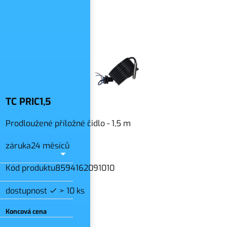
slo
TC PRIC1,5
Prodloužené příložné čidlo - 1,5 m
záruka
24 měsíců
Kód produktu
8594162091010
dostupnost
> 10 ks
Koncová cena