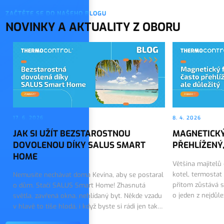
ZAČTĚTE SE DO NAŠEHO BLOGU
NOVINKY A AKTUALITY Z OBORU
17. 6. 2026
8. 4. 2026
JAK SI UŽÍT BEZSTAROSTNOU
MAGNETICKÝ
DOVOLENOU DÍKY SALUS SMART
PŘEHLÍŽENÝ,
HOME
Většina majitelů
kotel, termostat
Nemusíte nechávat doma Kevina, aby se postaral
přitom zůstává s
o dům. Stačí SALUS Smart Home! Zhasnutá
o jeden z nejdůl
světla, zavřená okna, nehlídaný byt. Někde vzadu
topného systému.
v hlavě to tiše hlodá, i když byste si rádi jen tak
on tiše…
vychutnali první dny dovolené. Dobrou zprávou