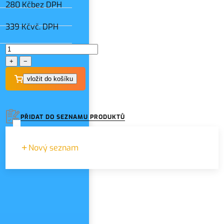
280 Kč
bez DPH
339 Kč
vč. DPH
+
−
PŘIDAT DO SEZNAMU PRODUKTŮ
Nový seznam
Zadejte název seznamu