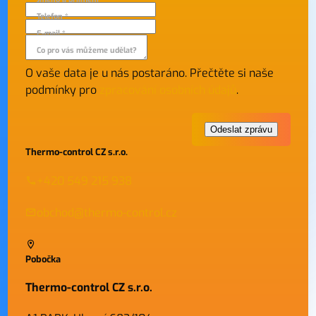
Telefon *
E-mail *
Co pro vás můžeme udělat?
O vaše data je u nás postaráno. Přečtěte si naše
podmínky pro
zpracování osobních údajů
.
Thermo-control CZ s.r.o.
+420 549 215 938
obchod@thermo-control.cz
Pobočka
Thermo-control CZ s.r.o.