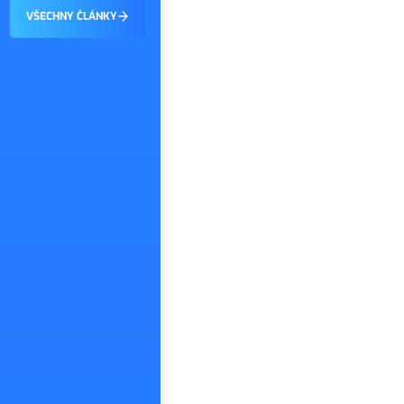
je, že tohle…
VŠECHNY ČLÁNKY