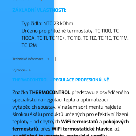
ZÁKLADNÍ
VLASTNOSTI:
Typ čidla: NTC 23 kOhm
Určeno pro příložné termostaty: TC 1100, TC
1100A, TC 11, TC 11C+, TC 11B, TC 11Z, TC 11E, TC 11M,
TC 12M
Technické informace
Výrobce
THERMOCONTROL – REGULACE PROFESIONÁLNĚ
Značka
THERMOCONTROL
představuje osvědčeného
specialistu na regulaci tepla a optimalizaci
vytápěcích soustav. V našem sortimentu najdete
širokou škálu produktů určených pro efektivní řízení
teploty – od chytrých
WiFi termostatů
a
pokojových
termostatů
, přes
WiFi termostatické hlavice
, až