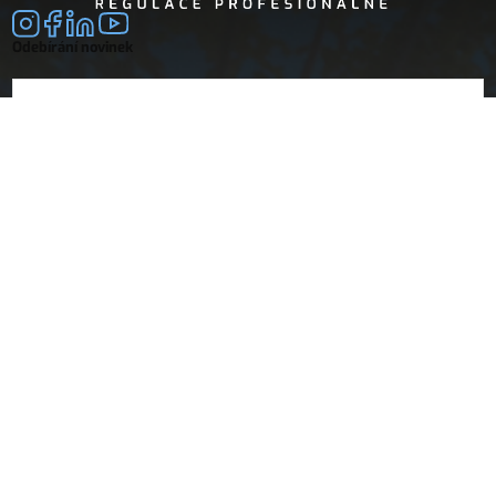
Odebírání novinek
E-mail
souhlasím se
zpracováním osobních údajů
Společnost
Doprava a platba
O nás
Vrácení a reklamace
Obchodní podmínky
Dokumenty
Návody
Prohlášení o shodě
Technický list