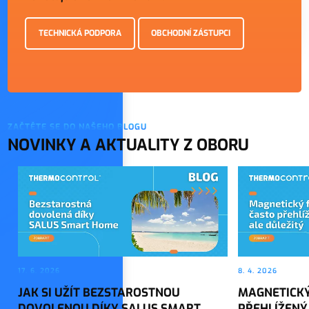
TECHNICKÁ PODPORA
OBCHODNÍ ZÁSTUPCI
ZAČTĚTE SE DO NAŠEHO BLOGU
NOVINKY A AKTUALITY Z OBORU
17. 6. 2026
8. 4. 2026
JAK SI UŽÍT BEZSTAROSTNOU
MAGNETICKÝ
DOVOLENOU DÍKY SALUS SMART
PŘEHLÍŽENÝ,