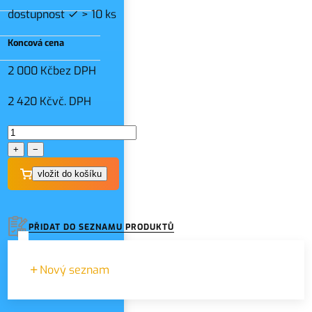
dostupnost
> 10 ks
Koncová cena
2 000 Kč
bez DPH
2 420 Kč
vč. DPH
+
−
PŘIDAT DO SEZNAMU PRODUKTŮ
Nový seznam
Zadejte název seznamu