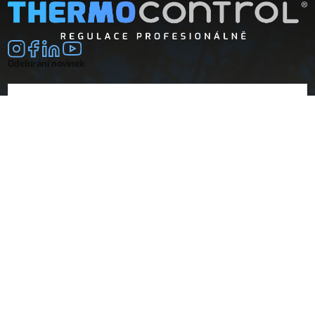
Odebírání novinek
E-mail
souhlasím se
zpracováním osobních údajů
Společnost
Doprava a platba
O nás
Vrácení a reklamace
Obchodní podmínky
Dokumenty
Návody