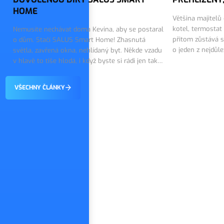
HOME
Většina majitelů
kotel, termostat
Nemusíte nechávat doma Kevina, aby se postaral
přitom zůstává s
o dům. Stačí SALUS Smart Home! Zhasnutá
o jeden z nejdůl
světla, zavřená okna, nehlídaný byt. Někde vzadu
topného systému.
v hlavě to tiše hlodá, i když byste si rádi jen tak
on tiše…
vychutnali první dny dovolené. Dobrou zprávou
je, že tohle…
VŠECHNY ČLÁNKY