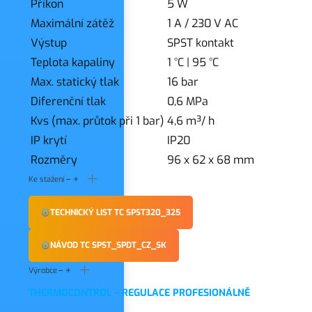
Příkon
5 W
Maximální zátěž
1 A / 230 V AC
Výstup
SPST kontakt
Teplota kapaliny
1 °C
|
95 °C
Max. statický tlak
16 bar
Diferenční tlak
0,6 MPa
Kvs (max. průtok při 1 bar)
4,6 m³/ h
IP krytí
IP20
Rozměry
96 x 62 x 68 mm
Ke stažení
TECHNICKÝ LIST TC SPST320_325
NÁVOD TC SPST_SPDT_CZ_SK
Výrobce
THERMOCONTROL – REGULACE PROFESIONÁLNĚ