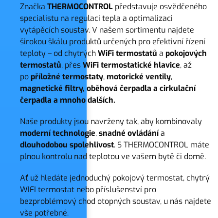
Značka
THERMOCONTROL
představuje osvědčeného
specialistu na regulaci tepla a optimalizaci
vytápěcích soustav. V našem sortimentu najdete
širokou škálu produktů určených pro efektivní řízení
teploty – od chytrých
WiFi termostatů
a
pokojových
termostatů
, přes
WiFi termostatické hlavice
, až
po
příložné termostaty
,
motorické ventily
,
magnetické filtry, oběhová čerpadla a cirkulační
čerpadla a mnoho dalších.
Naše produkty jsou navrženy tak, aby kombinovaly
moderní
technologie
,
snadné
ovládání
a
dlouhodobou
spolehlivost
. S THERMOCONTROL máte
plnou kontrolu nad teplotou ve vašem bytě či domě.
Ať už hledáte jednoduchý pokojový termostat, chytrý
WIFI termostat nebo příslušenství pro
bezproblémový chod otopných soustav, u nás najdete
vše potřebné.