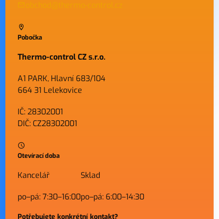
obchod@thermo-control.cz
Pobočka
Thermo-control CZ s.r.o.
A1 PARK, Hlavní 683/104
664 31 Lelekovice
IČ: 28302001
DIČ: CZ28302001
Otevírací doba
Kancelář
Sklad
po–pá: 7:30–16:00
po–pá: 6:00–14:30
Potřebujete konkrétní kontakt?