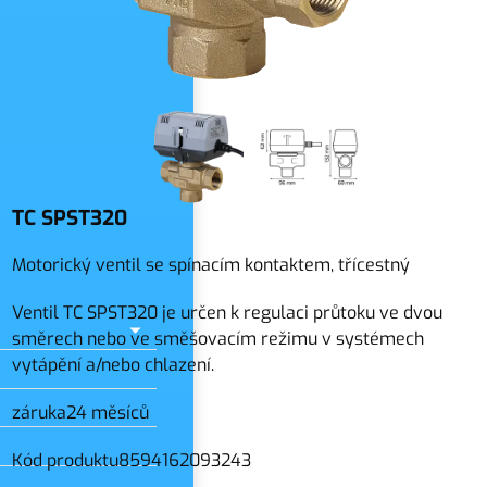
slo
TC SPST320
Motorický ventil se spínacím kontaktem, třícestný
Ventil TC SPST320 je určen k regulaci průtoku ve dvou
směrech nebo ve směšovacím režimu v systémech
vytápění a/nebo chlazení.
záruka
24 měsíců
Kód produktu
8594162093243