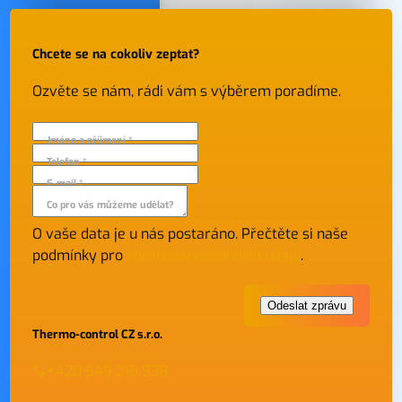
Chcete se na cokoliv zeptat?
Ozvěte se nám, rádi vám s výběrem poradíme.
Jméno a příjmení *
Telefon *
E-mail *
Co pro vás můžeme udělat?
O vaše data je u nás postaráno. Přečtěte si naše
podmínky pro
zpracování osobních údajů
.
Thermo-control CZ s.r.o.
+420 549 215 938