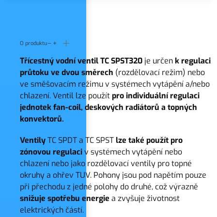
O produktu
Třícestný vodní ventil TC SPST320
je určen
k regulaci
průtoku ve dvou směrech
(rozdělovací režim) nebo
ve směšovacím režimu v systémech vytápění a/nebo
chlazení. Ventil lze použít
pro individuální regulaci
jednotek fan-coil, deskových radiátorů a topných
konvektorů.
Ventily
TC SPDT a TC SPST
lze také použít pro
zónovou regulaci
v systémech vytápění nebo
chlazení nebo jako rozdělovací ventily pro topné
okruhy a ohřev TUV. Pohony jsou pod napětím pouze
při přechodu z jedné polohy do druhé, což výrazně
snižuje spotřebu energie
a zvyšuje životnost
elektrických částí.