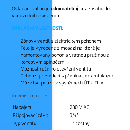
Ovládací pohon je
odnímatelný
bez zásahu do
vodovodního systému.
ZÁKLADNÍ VLASTNOSTI:
Zónový ventil s elektrickým pohonem
Tělo je vyrobené z mosazi na které je
namontovaný pohon s vratnou pružinou a
koncovým spínačem
Možnost ručního otevření ventilu
Pohon v provedení s přepínacím kontaktem
Může být použit v systémech ÚT a TUV
Technické informace
Napájení
230 V AC
Připojovací závit
3/4”
Typ ventilu
Třícestný