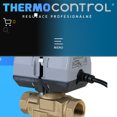
0
Í
E