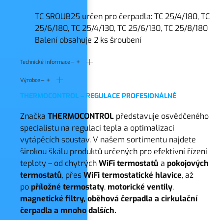
TC SROUB25 určen pro čerpadla: TC 25/4/180, TC
25/6/180, TC 25/4/130, TC 25/6/130, TC 25/8/180
Balení obsahuje 2 ks šroubení
Technické informace
Výrobce
THERMOCONTROL – REGULACE PROFESIONÁLNĚ
Značka
THERMOCONTROL
představuje osvědčeného
specialistu na regulaci tepla a optimalizaci
vytápěcích soustav. V našem sortimentu najdete
širokou škálu produktů určených pro efektivní řízení
teploty – od chytrých
WiFi termostatů
a
pokojových
termostatů
, přes
WiFi termostatické hlavice
, až
po
příložné termostaty
,
motorické ventily
,
magnetické filtry, oběhová čerpadla a cirkulační
čerpadla a mnoho dalších.