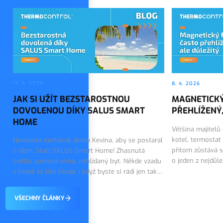
17. 6. 2026
8. 4. 2026
JAK SI UŽÍT BEZSTAROSTNOU
MAGNETICKÝ
DOVOLENOU DÍKY SALUS SMART
PŘEHLÍŽENÝ,
HOME
Většina majitelů
kotel, termostat
Nemusíte nechávat doma Kevina, aby se postaral
přitom zůstává s
o dům. Stačí SALUS Smart Home! Zhasnutá
o jeden z nejdůl
světla, zavřená okna, nehlídaný byt. Někde vzadu
topného systému.
v hlavě to tiše hlodá, i když byste si rádi jen tak
on tiše…
vychutnali první dny dovolené. Dobrou zprávou
je, že tohle…
VŠECHNY ČLÁNKY