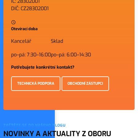
IČ: 28302001
DIČ: CZ28302001
Otevírací doba
Kancelář
Sklad
po–pá: 7:30–16:00
po–pá: 6:00–14:30
Potřebujete konkrétní kontakt?
TECHNICKÁ PODPORA
OBCHODNÍ ZÁSTUPCI
ZAČTĚTE SE DO NAŠEHO BLOGU
NOVINKY A AKTUALITY Z OBORU