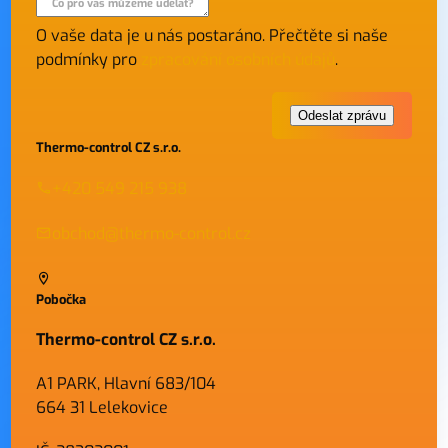
Co pro vás můžeme udělat?
O vaše data je u nás postaráno. Přečtěte si naše
podmínky pro
zpracování osobních údajů
.
Thermo-control CZ s.r.o.
+420 549 215 938
obchod@thermo-control.cz
Pobočka
Thermo-control CZ s.r.o.
A1 PARK, Hlavní 683/104
664 31 Lelekovice