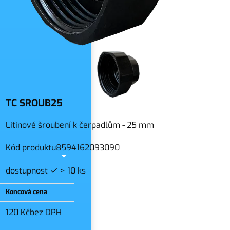
slo
TC SROUB25
Litinové šroubení k čerpadlům - 25 mm
Kód produktu
8594162093090
dostupnost
> 10 ks
Koncová cena
120 Kč
bez DPH