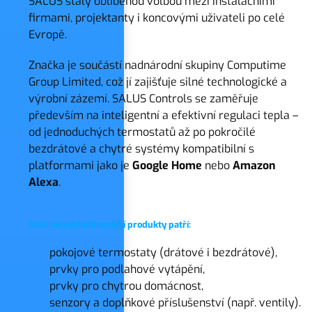
SALUS staly oblíbenou volbou mezi instalačními
firmami, projektanty i koncovými uživateli po celé
Evropě.
Značka je součástí nadnárodní skupiny Computime
Group Limited, což jí zajišťuje silné technologické a
výrobní zázemí. SALUS Controls se zaměřuje
především na inteligentní a efektivní regulaci tepla –
od jednoduchých termostatů až po pokročilé
bezdrátové a chytré systémy kompatibilní s
platformami jako je
Google Home
nebo
Amazon
Alexa
.
Mezi nejvyhledávanější produkty patří:
pokojové termostaty (drátové i bezdrátové),
prvky pro podlahové vytápění,
prvky pro chytrou domácnost,
senzory a doplňkové příslušenství (např. ventily).