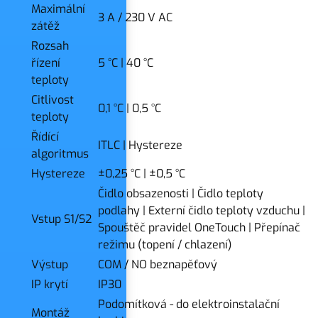
Maximální
3 A / 230 V AC
zátěž
Rozsah
řízení
5 °C
|
40 °C
teploty
Citlivost
0,1 °C
|
0,5 °C
teploty
Řídící
ITLC
|
Hystereze
algoritmus
Hystereze
±0,25 °C
|
±0,5 °C
Čidlo obsazenosti
|
Čidlo teploty
podlahy
|
Externí čidlo teploty vzduchu
|
Vstup S1/S2
Spouštěč pravidel OneTouch
|
Přepínač
režimu (topení / chlazení)
Výstup
COM / NO beznapěťový
IP krytí
IP30
Podomítková - do elektroinstalační
Montáž