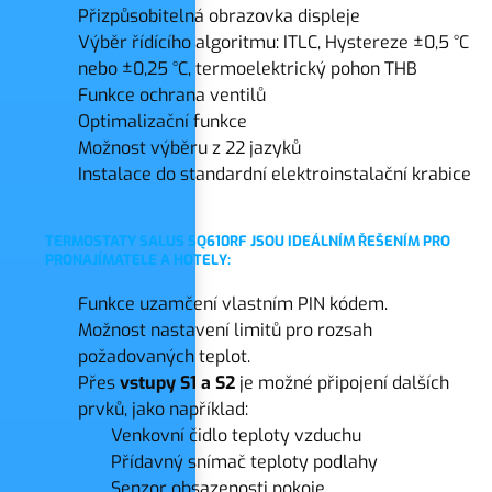
Přizpůsobitelná obrazovka displeje
Výběr řídícího algoritmu: ITLC, Hystereze ±0,5 °C
nebo ±0,25 °C, termoelektrický pohon THB
Funkce ochrana ventilů
Optimalizační funkce
Možnost výběru z 22 jazyků
Instalace do standardní elektroinstalační krabice
TERMOSTATY SALUS SQ610RF JSOU IDEÁLNÍM ŘEŠENÍM PRO
PRONAJÍMATELE A HOTELY:
Funkce uzamčení vlastním PIN kódem.
Možnost nastavení limitů pro rozsah
požadovaných teplot.
Přes
vstupy S1 a S2
je možné připojení dalších
prvků, jako například:
Venkovní čidlo teploty vzduchu
Přídavný snímač teploty podlahy
Senzor obsazenosti pokoje