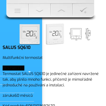
slo
SALUS SQ610
Multifunkční termostat
BESTSELLER
Termostat SALUS SQ610 je jedinečné zařízení navržené
tak, aby plnilo mnoho funkcí, přičemž je mimořádně
jednoduché na používání a instalaci.
záruka
60 měsíců
Kód produktu
5060103697670