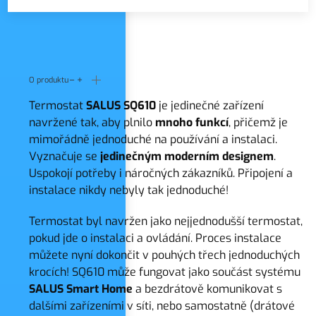
O produktu
Termostat
SALUS SQ610
je jedinečné zařízení
navržené tak, aby plnilo
mnoho funkcí
, přičemž je
mimořádně jednoduché na používání a instalaci.
Vyznačuje se
jedinečným moderním designem
.
Uspokojí potřeby i náročných zákazníků. Připojení a
instalace nikdy nebyly tak jednoduché!
Termostat byl navržen jako nejjednodušší termostat,
pokud jde o instalaci a ovládání. Proces instalace
můžete nyní dokončit v pouhých třech jednoduchých
krocích! SQ610 může fungovat jako součást systému
SALUS Smart Home
a bezdrátově komunikovat s
dalšími zařízeními v síti, nebo samostatně (drátové