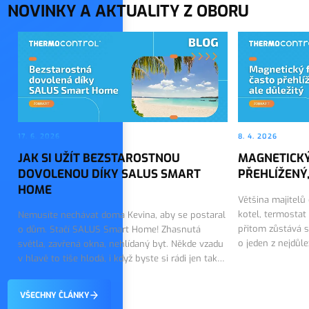
NOVINKY A AKTUALITY Z OBORU
17. 6. 2026
8. 4. 2026
JAK SI UŽÍT BEZSTAROSTNOU
MAGNETICKÝ
DOVOLENOU DÍKY SALUS SMART
PŘEHLÍŽENÝ,
HOME
Většina majitelů
kotel, termostat
Nemusíte nechávat doma Kevina, aby se postaral
přitom zůstává s
o dům. Stačí SALUS Smart Home! Zhasnutá
o jeden z nejdůl
světla, zavřená okna, nehlídaný byt. Někde vzadu
topného systému.
v hlavě to tiše hlodá, i když byste si rádi jen tak
on tiše…
vychutnali první dny dovolené. Dobrou zprávou
je, že tohle…
VŠECHNY ČLÁNKY