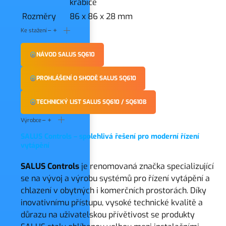
krabice
Rozměry
86 x 86 x 28 mm
Ke stažení
NÁVOD SALUS SQ610
PROHLÁŠENÍ O SHODĚ SALUS SQ610
TECHNICKÝ LIST SALUS SQ610 / SQ610B
Výrobce
SALUS Controls – spolehlivá řešení pro moderní řízení
vytápění
SALUS Controls
je renomovaná značka specializující
se na vývoj a výrobu systémů pro řízení vytápění a
chlazení v obytných i komerčních prostorách. Díky
inovativnímu přístupu, vysoké technické kvalitě a
důrazu na uživatelskou přívětivost se produkty