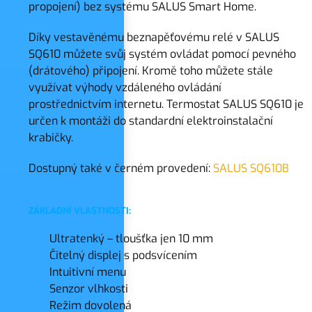
propojení) bez systému SALUS Smart Home.
Díky vestavěnému beznapěťovému relé v SALUS
SQ610 můžete svůj systém ovládat pomocí pevného
(drátového) připojení. Kromě toho můžete stále
využívat výhody vzdáleného ovládání
prostřednictvím internetu. Termostat SALUS SQ610 je
určen k montáži do standardní elektroinstalační
krabičky.
Dostupný také v černém provedení:
SALUS SQ610B
ZÁKLADNÍ VLASTNOSTI:
Ultratenký – tloušťka jen 10 mm
Čitelný displej s podsvícením
Intuitivní menu
Senzor vlhkosti
Režim dovolená