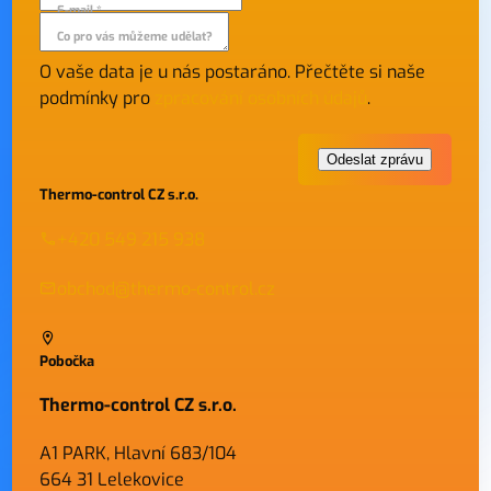
E-mail *
Co pro vás můžeme udělat?
O vaše data je u nás postaráno. Přečtěte si naše
podmínky pro
zpracování osobních údajů
.
Thermo-control CZ s.r.o.
+420 549 215 938
obchod@thermo-control.cz
Pobočka
Thermo-control CZ s.r.o.
A1 PARK, Hlavní 683/104
664 31 Lelekovice