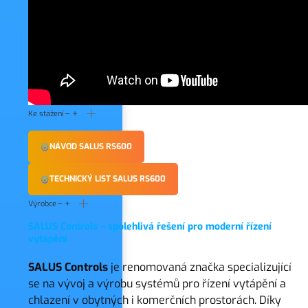
Ke stažení
NÁVOD SALUS RS600
TECHNICKÝ LIST SALUS RS600
Výrobce
SALUS Controls – spolehlivá řešení pro moderní řízení
vytápění
SALUS Controls
je renomovaná značka specializující
se na vývoj a výrobu systémů pro řízení vytápění a
chlazení v obytných i komerčních prostorách. Díky