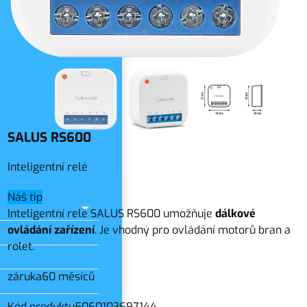
slo
SALUS RS600
Inteligentní relé
Náš tip
Inteligentní
relé SALUS RS600 umožňuje
dálkové
ovládání zařízení
. Je vhodný pro ovládání motorů bran a
rolet
.
záruka
60 měsíců
Kód produktu
5060103697144