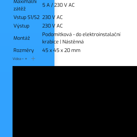
Maximální
5 A / 230 V AC
zátěž
Vstup S1/S2
230 V AC
Výstup
230 V AC
Podomítková - do elektroinstalační
Montáž
krabice
|
Nástěnná
Rozměry
45 x 45 x 20 mm
Videa