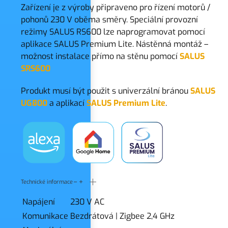
Zařízení je z výroby připraveno pro řízení motorů /
pohonů 230 V oběma směry. Speciální provozní
režimy SALUS RS600 lze naprogramovat pomocí
aplikace SALUS Premium Lite.
Nástěnná montáž –
možnost instalace přímo na stěnu pomocí
SALUS
SRS600
Produkt musí být použit s univerzální bránou
SALUS
UG800
a aplikací
SALUS Premium Lite
.
Technické informace
Napájení
230 V AC
Komunikace
Bezdrátová
|
Zigbee 2,4 GHz