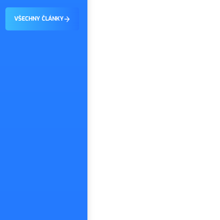
on tiše…
vychutnali první dny dovolené. Dobrou zprávou
je, že tohle…
VŠECHNY ČLÁNKY