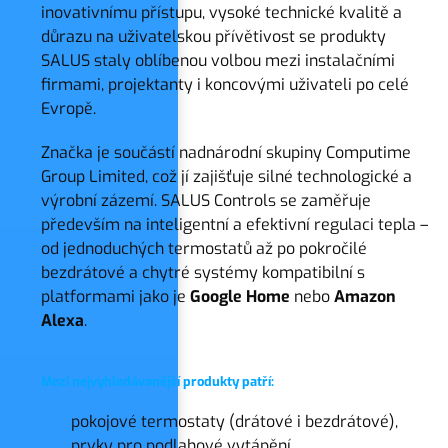
inovativnímu přístupu, vysoké technické kvalitě a
důrazu na uživatelskou přívětivost se produkty
SALUS staly oblíbenou volbou mezi instalačními
firmami, projektanty i koncovými uživateli po celé
Evropě.
Značka je součástí nadnárodní skupiny Computime
Group Limited, což jí zajišťuje silné technologické a
výrobní zázemí. SALUS Controls se zaměřuje
především na inteligentní a efektivní regulaci tepla –
od jednoduchých termostatů až po pokročilé
bezdrátové a chytré systémy kompatibilní s
platformami jako je
Google Home
nebo
Amazon
Alexa
.
Mezi nejvyhledávanější produkty patří:
pokojové termostaty (drátové i bezdrátové),
prvky pro podlahové vytápění,