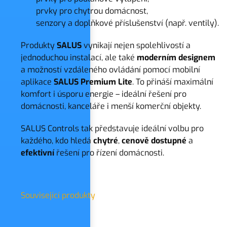
prvky pro chytrou domácnost,
senzory a doplňkové příslušenství (např. ventily).
Produkty
SALUS
vynikají nejen spolehlivostí a
jednoduchou instalací, ale také
moderním
designem
a možností vzdáleného ovládání pomocí mobilní
aplikace
SALUS Premium Lite
. To přináší maximální
komfort i úsporu energie – ideální řešení pro
domácnosti, kanceláře i menší komerční objekty.
SALUS Controls tak představuje ideální volbu pro
každého, kdo hledá
chytré
,
cenově dostupné
a
efektivní
řešení pro řízení domácnosti.
Související produkty