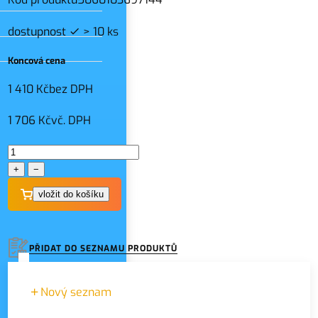
dostupnost
> 10 ks
Koncová cena
1 410 Kč
bez DPH
1 706 Kč
vč. DPH
+
−
PŘIDAT DO SEZNAMU PRODUKTŮ
Nový seznam