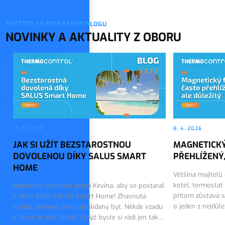
ZAČTĚTE SE DO NAŠEHO BLOGU
NOVINKY A AKTUALITY Z OBORU
17. 6. 2026
8. 4. 2026
JAK SI UŽÍT BEZSTAROSTNOU
MAGNETICKÝ
DOVOLENOU DÍKY SALUS SMART
PŘEHLÍŽENÝ,
HOME
Většina majitelů
kotel, termostat
Nemusíte nechávat doma Kevina, aby se postaral
přitom zůstává s
o dům. Stačí SALUS Smart Home! Zhasnutá
o jeden z nejdůl
světla, zavřená okna, nehlídaný byt. Někde vzadu
topného systému.
v hlavě to tiše hlodá, i když byste si rádi jen tak