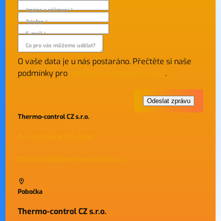
Jméno a příjmení *
Telefon *
E-mail *
Co pro vás můžeme udělat?
O vaše data je u nás postaráno. Přečtěte si naše
podmínky pro
zpracování osobních údajů
.
Thermo-control CZ s.r.o.
+420 549 215 938
obchod@thermo-control.cz
Pobočka
Thermo-control CZ s.r.o.